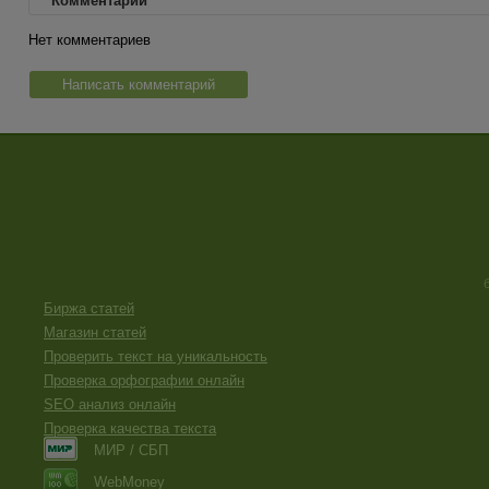
Комментарии
Нет комментариев
Написать комментарий
Биржа статей
Магазин статей
Проверить текст на уникальность
Проверка орфографии онлайн
SEO анализ онлайн
Проверка качества текста
МИР / СБП
WebMoney