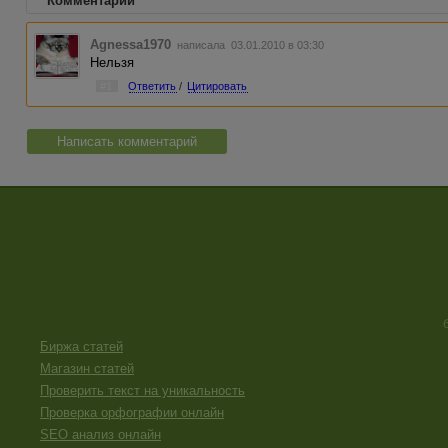
Комментарии
Agnessa1970
написала 03.01.2010 в 03:30
Нельзя
#1
Ответить
/
Цитировать
Написать комментарий
Биржа статей
Магазин статей
Проверить текст на уникальность
Проверка орфографии онлайн
SEO анализ онлайн