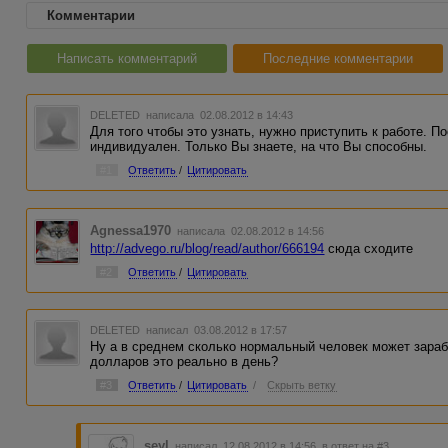
Комментарии
Написать комментарий
Последние комментарии
DELETED
написала 02.08.2012 в 14:43
Для того чтобы это узнать, нужно приступить к работе. П
индивидуален. Только Вы знаете, на что Вы способны.
#1
Ответить
/
Цитировать
Agnessa1970
написала 02.08.2012 в 14:56
http://advego.ru/blog/read/author/666194
сюда сходите
#2
Ответить
/
Цитировать
DELETED
написал 03.08.2012 в 17:57
Ну а в среднем сколько нормальный человек может зараб
долларов это реально в день?
#3
Ответить
/
Цитировать
/
Скрыть ветку
seyl
написал 12.08.2012 в 14:56
в ответ на #3