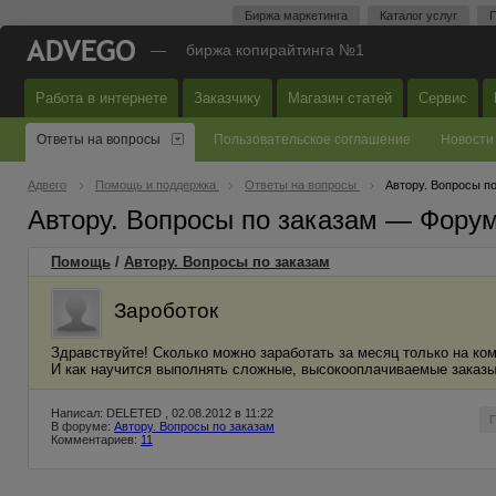
Биржа маркетинга
Каталог услуг
П
—
биржа копирайтинга №1
Работа в интернете
Заказчику
Магазин статей
Сервис
Ответы на вопросы
Пользовательское соглашение
Новости
Адвего
Помощь и поддержка
Ответы на вопросы
Автору. Вопросы п
Автору. Вопросы по заказам — Фору
Помощь
/
Автору. Вопросы по заказам
Зароботок
Здравствуйте! Сколько можно заработать за месяц только на ко
И как научится выполнять сложные, высокооплачиваемые заказ
Написал: DELETED , 02.08.2012 в 11:22
В форуме:
Автору. Вопросы по заказам
Комментариев:
11