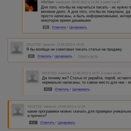
irbritan
написала 08.08.2012 в 14:34
в ответ на #7
Для того, что-бы их научиться писать - их нужно п
великое дело. А для того, что-бы их покупали, д
просто написаны, а быть информативными, интер
некоторое время дешевыми.
#8
Ответить
/
Цитировать
DELETED
написал 12.08.2012 в 14:33
Я бы вообще не советовал писать статьи на продажу.
#9
Ответить
/
Цитировать
/
Скрыть ветку
DELETED
написал 12.08.2012 в 14:37
в ответ на #9
Да почему же? Статьи от рерайта, порой, остают
нормально написаны, то самое место для них - м
#10
Ответить
/
Цитировать
DELETED
написал 14.08.2012 в 12:28
какие программки можно скачать для проверки уникально
и прочего?
#12
Ответить
/
Цитировать