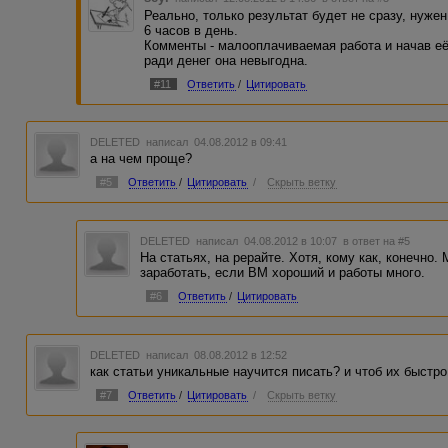
Реально, только результат будет не сразу, нужен
6 часов в день.
Комменты - малооплачиваемая работа и начав её
ради денег она невыгодна.
#11
Ответить
/
Цитировать
DELETED
написал 04.08.2012 в 09:41
а на чем проще?
#5
Ответить
/
Цитировать
/
Скрыть ветку
DELETED
написал 04.08.2012 в 10:07
в ответ на #5
На статьях, на рерайте. Хотя, кому как, конечно
заработать, если ВМ хороший и работы много.
#6
Ответить
/
Цитировать
DELETED
написал 08.08.2012 в 12:52
как статьи уникальные научится писать? и чтоб их быстр
#7
Ответить
/
Цитировать
/
Скрыть ветку