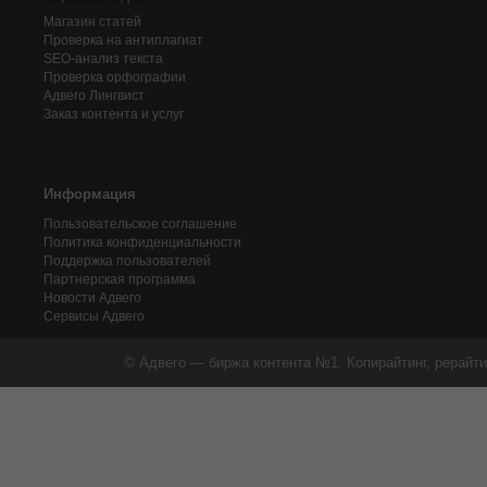
Магазин статей
Проверка на антиплагиат
SEO-анализ текста
Проверка орфографии
Адвего
Лингвист
Заказ контента и услуг
Информация
Пользовательское соглашение
Политика конфиденциальности
Поддержка пользователей
Партнерская программа
Новости Адвего
Сервисы Адвего
© Адвего — биржа контента №1. Копирайтинг, рерайти