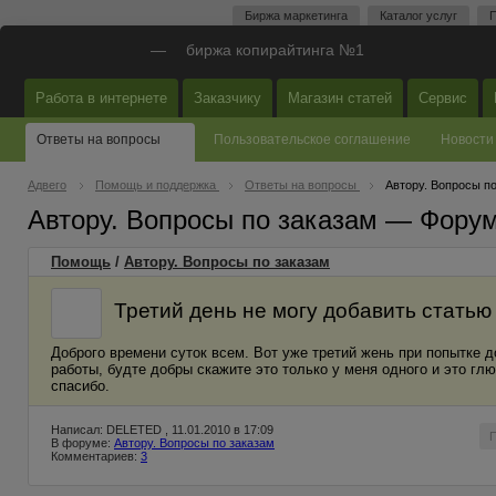
Биржа маркетинга
Каталог услуг
П
—
биржа копирайтинга №1
Работа в интернете
Заказчику
Магазин статей
Сервис
Ответы на вопросы
Пользовательское соглашение
Новости
Адвего
Помощь и поддержка
Ответы на вопросы
Автору. Вопросы п
Автору. Вопросы по заказам — Фору
Помощь
/
Автору. Вопросы по заказам
Третий день не могу добавить статью
Доброго времени суток всем. Вот уже третий жень при попытке 
работы, будте добры скажите это только у меня одного и это гл
спасибо.
Написал: DELETED , 11.01.2010 в 17:09
В форуме:
Автору. Вопросы по заказам
Комментариев:
3