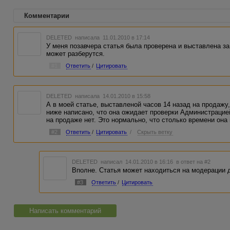
Комментарии
DELETED
написала 11.01.2010 в 17:14
У меня позавчера статья была проверена и выставлена за
может разберутся.
#1
Ответить
/
Цитировать
DELETED
написала 14.01.2010 в 15:58
А в моей статье, выставленой часов 14 назад на продажу
ниже написано, что она ожидает проверки Администрацией
на продаже нет. Это нормально, что столько времени она
#2
Ответить
/
Цитировать
/
Скрыть ветку
DELETED
написал 14.01.2010 в 16:16
в ответ на #2
Вполне. Статья может находиться на модерации д
#3
Ответить
/
Цитировать
Написать комментарий