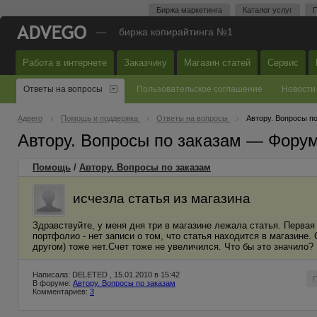
Биржа маркетинга
Каталог услуг
П
—
биржа копирайтинга №1
Работа в интернете
Заказчику
Магазин статей
Сервис
Ответы на вопросы
Пользовательское соглашение
Новости
Адвего
Помощь и поддержка
Ответы на вопросы
Автору. Вопросы п
Автору. Вопросы по заказам — Фору
Помощь
/
Автору. Вопросы по заказам
исчезла статья из магазина
Здравствуйте, у меня дня три в магазине лежала статья. Перва
портфолио - нет записи о том, что статья находится в магазине.
другом) тоже нет.Счет тоже не увеличился. Что бы это значило?
Написала: DELETED , 15.01.2010 в 15:42
В форуме:
Автору. Вопросы по заказам
Комментариев:
3