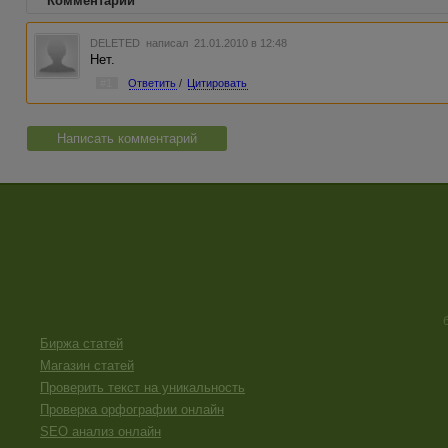
Комментарии
DELETED
написал 21.01.2010 в 12:48
Нет.
#1
Ответить
/
Цитировать
Написать комментарий
Биржа статей
Магазин статей
Проверить текст на уникальность
Проверка орфографии онлайн
SEO анализ онлайн