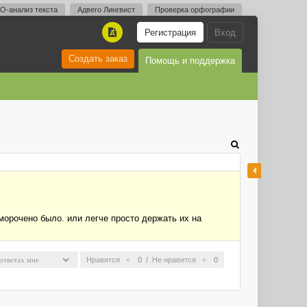
O-анализ текста
Адвего Лингвист
Проверка орфографии
Регистрация
Вход
A
Создать заказ
Помощь и поддержка
морочено было. или легче просто держать их на
Нравится
0
/
Не нравится
0