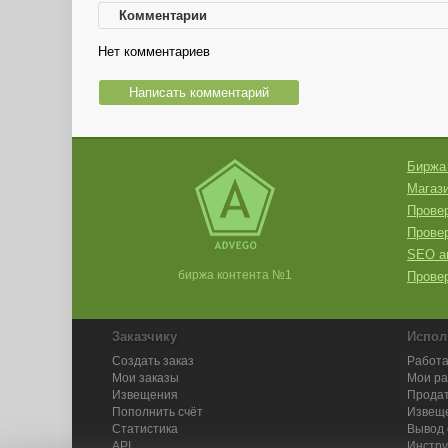
Комментарии
Нет комментариев
Написать комментарий
Биржа
Магази
Провер
Прове
SEO а
биржа контента №1
Провер
Заказчику
Испол
Создать заказ
Работа
Мои заказы
Мои р
Извещения
Продат
Пополнить счёт
Извещ
Статистика
Вывод 
API
Инстру