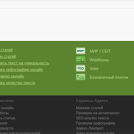
 статей
МИР / СБП
н статей
WebMoney
ить текст на уникальность
Volet
рка орфографии онлайн
нализ онлайн
Безналичный платеж
ка качества текста
нителю
Сервисы Адвего
 онлайн
Магазин статей
аботы
Проверка на антиплагиат
ь статью
SEO-анализ текста
ения
Проверка орфографии
средств
Адвего
Лингвист
кции для исполнителей
Заказ контента и услуг