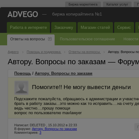
Биржа маркетинга
Каталог услуг
П
—
биржа копирайтинга №1
Работа в интернете
Заказчику
Магазин статей
Сервис
Ответы на вопросы
Пользовательское соглашение
Новости
Адвего
Помощь и поддержка
Ответы на вопросы
Автору. Вопросы п
Автору. Вопросы по заказам — Фору
Помощь
/
Автору. Вопросы по заказам
Помогите!! Не могу вывести деньги
Подскажите пожалуйста, обращаюсь к администрации и учвастник
брать в работу заказы...это можно как то исправить....на счету 
ведь честно....прошу помощи
вопрос по пользователю mavlawyer
Написал: DELETED , 15.10.2012 в 22:33
В форуме:
Автору. Вопросы по заказам
Комментариев:
3