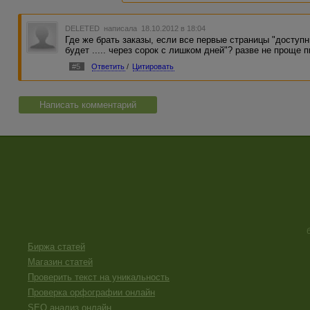
DELETED
написала 18.10.2012 в 18:04
Где же брать заказы, если все первые страницы "доступн
будет ..... через сорок с лишком дней"? разве не проще п
#5
Ответить
/
Цитировать
Написать комментарий
Биржа статей
Магазин статей
Проверить текст на уникальность
Проверка орфографии онлайн
SEO анализ онлайн