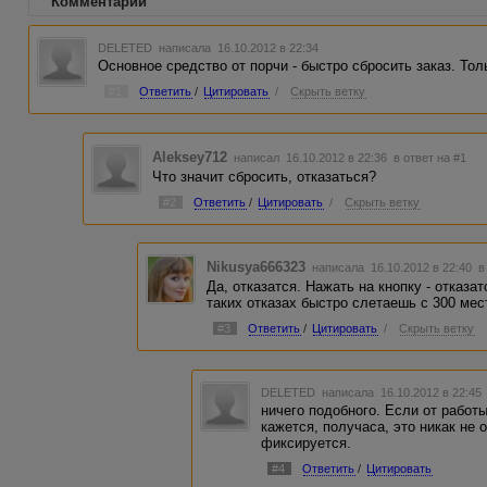
Комментарии
DELETED
написала 16.10.2012 в 22:34
Основное средство от порчи - быстро сбросить заказ. Тол
#1
Ответить
/
Цитировать
/
Скрыть ветку
Aleksey712
написал 16.10.2012 в 22:36
в ответ на #1
Что значит сбросить, отказаться?
#2
Ответить
/
Цитировать
/
Скрыть ветку
Nikusya666323
написала 16.10.2012 в 22:40
в
Да, отказатся. Нажать на кнопку - отказа
таких отказах быстро слетаешь с 300 мест
#3
Ответить
/
Цитировать
/
Скрыть ветку
DELETED
написала 16.10.2012 в 22:4
ничего подобного. Если от работы
кажется, получаса, это никак не 
фиксируется.
#4
Ответить
/
Цитировать