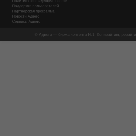
Политика конфиденциальности
Поддержка пользователей
Партнерская программа
Новости Адвего
Сервисы Адвего
© Адвего — биржа контента №1. Копирайтинг, рерайти