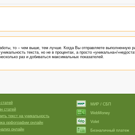
работы, то – чем выше, тем лучше. Когда Вы отправляете выполненную р
никальность текста, но не в процентах, а просто «уникальна»/»недоста
несколько раз и добиваться максимальных показателей.
 статей
МИР / СБП
н статей
WebMoney
ить текст на уникальность
Volet
рка орфографии онлайн
нализ онлайн
Безналичный платеж