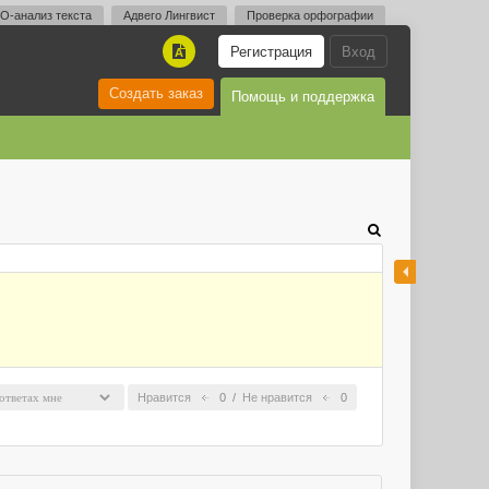
O-анализ текста
Адвего Лингвист
Проверка орфографии
Регистрация
Вход
A
Создать заказ
Помощь и поддержка
Нравится
0
/
Не нравится
0