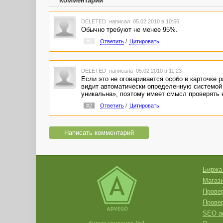
Комментарии
DELETED
написал 05.02.2010 в 10:56
Обычно требуют не менее 95%.
#1
Ответить
/
Цитировать
DELETED
написала 05.02.2010 в 11:23
Если это не оговаривается особо в карточке 
видит автоматически определенную системой у
уникальна», поэтому имеет смысл проверять 
#2
Ответить
/
Цитировать
Написать комментарий
Биржа
Магази
Провер
Прове
SEO а