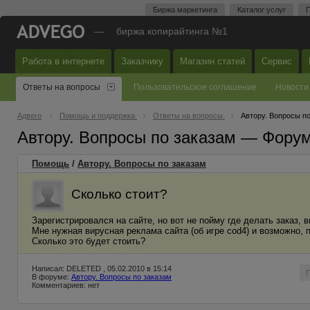
Биржа маркетинга
Каталог услуг
П
—
биржа копирайтинга №1
Работа в интернете
Заказчику
Магазин статей
Сервис
Ответы на вопросы
Пользовательское соглашение
Новости
Адвего
Помощь и поддержка
Ответы на вопросы
Автору. Вопросы п
Автору. Вопросы по заказам — Фору
Помощь
/
Автору. Вопросы по заказам
Сколько стоит?
Зарегистрировался на сайте, но вот не пойму где делать заказ, 
Мне нужная вирусная реклама сайта (об игре cоd4) и возможно, 
Сколько это будет стоить?
Написал: DELETED , 05.02.2010 в 15:14
В форуме:
Автору. Вопросы по заказам
Комментариев: нет