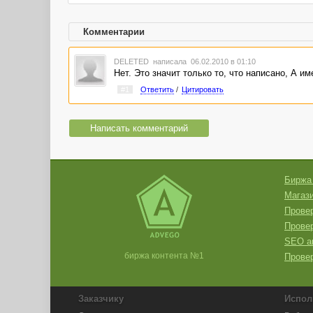
Комментарии
DELETED
написала 06.02.2010 в 01:10
Нет. Это значит только то, что написано, А 
#1
Ответить
/
Цитировать
Написать комментарий
Биржа
Магази
Провер
Прове
SEO а
биржа контента №1
Провер
Заказчику
Испол