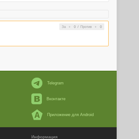
За
0
/
Против
0
Telegram
Вконтакте
Приложение для Android
Информация