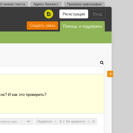
O-анализ текста
Адвего Лингвист
Проверка орфографии
Регистрация
Вход
A
Создать заказ
Помощь и поддержка
ок? И как это проверить?
Нравится
0
/
Не нравится
0