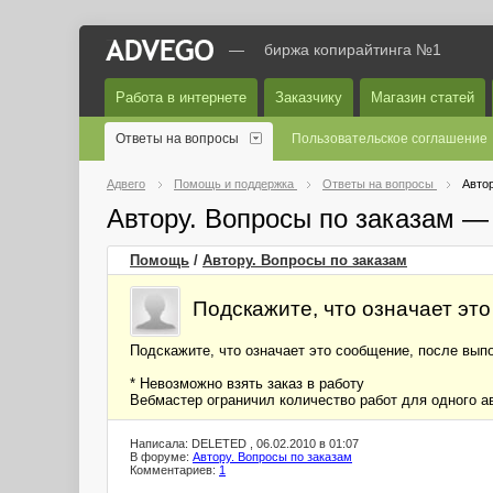
—
биржа копирайтинга №1
Работа в интернете
Заказчику
Магазин статей
Ответы на вопросы
Пользовательское соглашение
Адвего
Помощь и поддержка
Ответы на вопросы
Автор
Автору. Вопросы по заказам —
Помощь
/
Автору. Вопросы по заказам
Подскажите, что означает это
Подскажите, что означает это сообщение, после вып
* Невозможно взять заказ в работу
Вебмастер ограничил количество работ для одного а
Написала: DELETED , 06.02.2010 в 01:07
В форуме:
Автору. Вопросы по заказам
Комментариев:
1