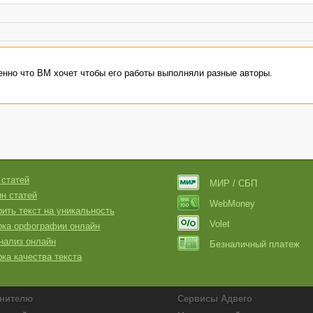
именно что ВМ хочет чтобы его работы выполняли разные авторы.
 статей
МИР / СБП
н статей
WebMoney
ить текст на уникальность
Volet
рка орфографии онлайн
нализ онлайн
Безналичный платеж
ка качества текста
нителю
Сервисы Адвего