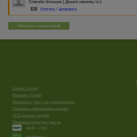
Спасибо большое:) Дошло наконец то:)
#5
Ответить
/
Цитировать
Написать комментарий
Биржа статей
Магазин статей
Проверить текст на уникальность
Проверка орфографии онлайн
SEO анализ онлайн
Проверка качества текста
МИР / СБП