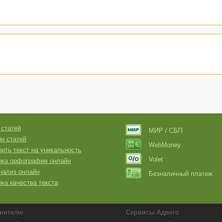
 статей
МИР / СБП
н статей
WebMoney
ить текст на уникальность
Volet
рка орфографии онлайн
нализ онлайн
Безналичный платеж
ка качества текста
нителю
Сервисы Адвего