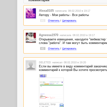
Комментарии
Alexa0105
написала 08.02.2010 в 19:17
Автору - Мои работы - Все работы
#1
Ответить
/
Цитировать
Agnessa1970
написала 08.02.2010 в 19:17
Открываете извещения, находите "вебмастер та
слова "работа". И там могут быть комментари
#2
Ответить
/
Цитировать
DELETED
написал 08.02.2010 в 19:20
Если вы имеете в виду комментарий заказчика
комментарий к которой Вы хотите просмотреть.
#3.1
820x631, bmp