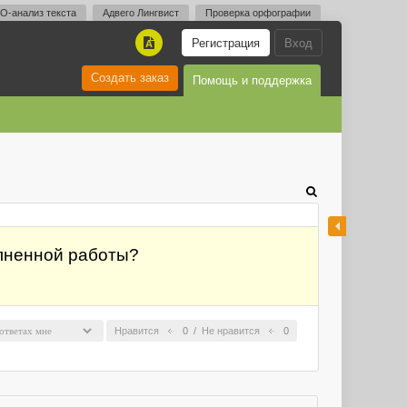
O-анализ текста
Адвего Лингвист
Проверка орфографии
Регистрация
Вход
A
Создать заказ
Помощь и поддержка
олненной работы?
Нравится
0
/
Не нравится
0