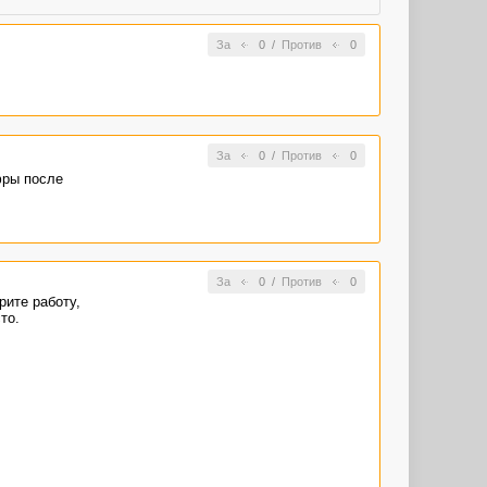
За
0
/
Против
0
За
0
/
Против
0
фры после
За
0
/
Против
0
рите работу,
то.