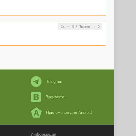
За
0
/
Против
0
Telegram
Вконтакте
Приложение для Android
Информация