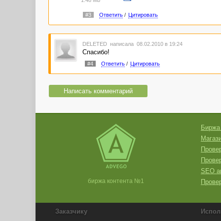
1.48 Mb
#3
Ответить
/
Цитировать
DELETED
написала 08.02.2010 в 19:24
Спасибо!
#4
Ответить
/
Цитировать
Написать комментарий
Биржа
Магази
Провер
Прове
SEO а
биржа контента №1
Провер
Заказчику
Испол