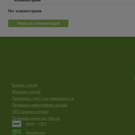
Комментарии
Нет комментариев
Написать комментарий
Биржа статей
Магазин статей
Проверить текст на уникальность
Проверка орфографии онлайн
SEO анализ онлайн
Проверка качества текста
МИР / СБП
WebMoney