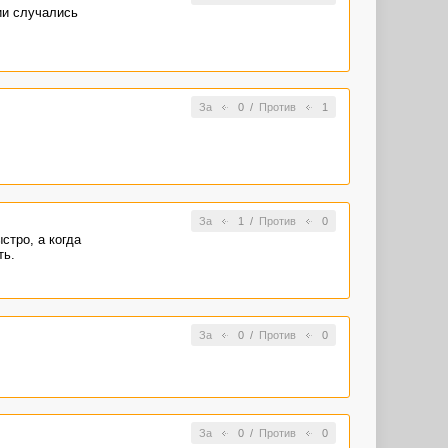
ии случались
За
0
/
Против
1
За
1
/
Против
0
стро, а когда
ть.
За
0
/
Против
0
За
0
/
Против
0