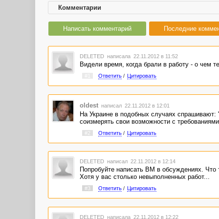
Комментарии
Написать комментарий
Последние комме
DELETED
написала 22.11.2012 в 11:52
Видели время, когда брали в работу - о чем т
#1
Ответить
/
Цитировать
oldest
написал 22.11.2012 в 12:01
На Украине в подобных случаях спрашивают: 
соизмерять свои возможности с требованиями 
#2
Ответить
/
Цитировать
DELETED
написал 22.11.2012 в 12:14
Попробуйте написать ВМ в обсуждениях. Что та
Хотя у вас столько невыполненных работ...
#3
Ответить
/
Цитировать
DELETED
написала 22.11.2012 в 12:22