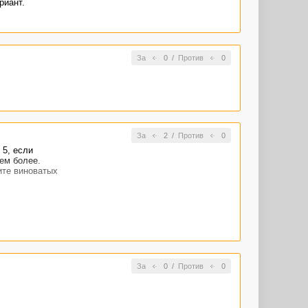
риант.
За
0
/
Против
0
За
2
/
Против
0
 5, если
тем более.
ите виноватых
За
0
/
Против
0