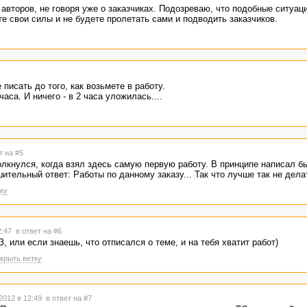
авторов, не говоря уже о заказчиках. Подозреваю, что подобные ситуац
те свои силы и не будете пролетать сами и подводить заказчиков.
писать до того, как возьмете в работу.
часа. И ничего - в 2 часа уложилась....
т на #5
олкнулся, когда взял здесь самую первую работу. В принципе написал бы
ительный ответ: Работы по данному заказу... Так что лучше так не дела
ку
2:47
в ответ на #6
, или если знаешь, что отписался о теме, и на тебя хватит работ)
крыть ветку
2012 в 12:49
в ответ на #7