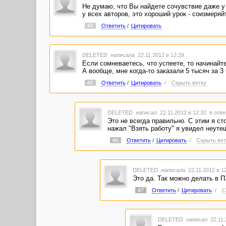
Не думаю, что Вы найдете сочувствие даже у 
у всех авторов, это хороший урок - соизмеряй
#4
Ответить
/
Цитировать
DELETED
написала 22.11.2012 в 12:29
Если сомневаетесь, что успеете, то начинайте 
А вообще, мне когда-то заказали 5 тысяч за 3 
#5
Ответить
/
Цитировать
/
Скрыть ветку
DELETED
написал 22.11.2012 в 12:32
в отве
Это не всегда правильно. С этим я ст
нажал "Взять работу" я увидел неутеш
#6
Ответить
/
Цитировать
/
Скрыть вет
DELETED
написала 22.11.2012 в 1
Это да. Так можно делать в ПЗ
#7
Ответить
/
Цитировать
/
С
DELETED
написал 22.11.