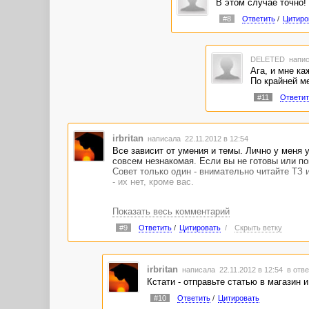
В этом случае точно!
#8
Ответить
/
Цитиро
DELETED
напис
Ага, и мне ка
По крайней ме
#11
Ответит
irbritan
написала 22.11.2012 в 12:54
Все зависит от умения и темы. Лично у меня 
совсем незнакомая. Если вы не готовы или пок
Совет только один - внимательно читайте ТЗ и
- их нет, кроме вас.
Показать весь комментарий
#9
Ответить
/
Цитировать
/
Скрыть ветку
irbritan
написала 22.11.2012 в 12:54
в отве
Кстати - отправьте статью в магазин и
#10
Ответить
/
Цитировать