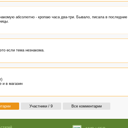
накомую абсолютно - кропаю часа два-три. Бывало, писала в последние 
ницы.
это если тема незнакома.
т)
 и в магазин
нтарии
Участники / 9
Все комментарии
 статей