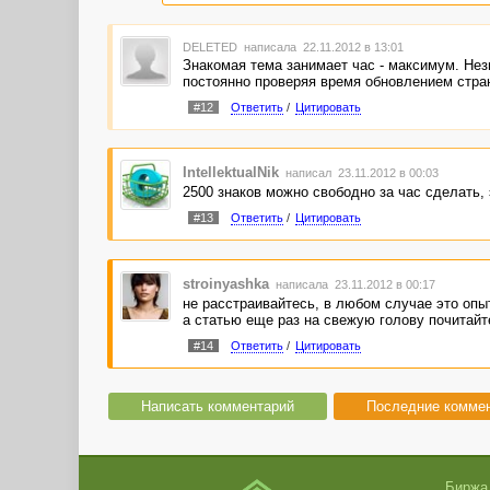
DELETED
написала 22.11.2012 в 13:01
Знакомая тема занимает час - максимум. Нез
постоянно проверяя время обновлением стра
#12
Ответить
/
Цитировать
IntellektualNik
написал 23.11.2012 в 00:03
2500 знаков можно свободно за час сделать, 
#13
Ответить
/
Цитировать
stroinyashka
написала 23.11.2012 в 00:17
не расстраивайтесь, в любом случае это опы
а статью еще раз на свежую голову почитайте
#14
Ответить
/
Цитировать
Написать комментарий
Последние комме
Биржа