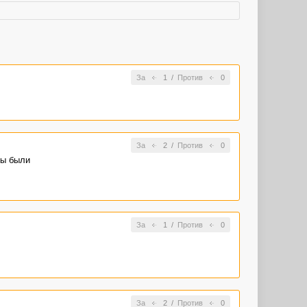
За
1
/
Против
0
За
2
/
Против
0
ны были
За
1
/
Против
0
За
2
/
Против
0