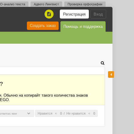
O-анализ текста
Адвего Лингвист
Проверка орфографии
Регистрация
Вход
A
Создать заказ
Помощь и поддержка
?
. Обычно на копирайт такого количества знаков
VEGO.
Нравится
0
/
Не нравится
0