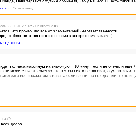
 Правда, меня терзают смутные сомнения, что у нашего ТС есть такой ва
вать
/
Скрыть ветку
ала 22.11.2012 в 12:59
в ответ на #8
жется, что произошло все от элементарной безответственности.
ре, от безответственного отношения к конкретному заказу. (
ь
/
Цитировать
уйдет полчаса максимум на знакомую + 10 минут, если не очень, и еще +
а не можете писать быстро - то в этом никто не виноват, а уж заказчик 
 смотрите все параметры заказа, а если взяли, но не сделали, то не ищ
т на #9
 всех делов.