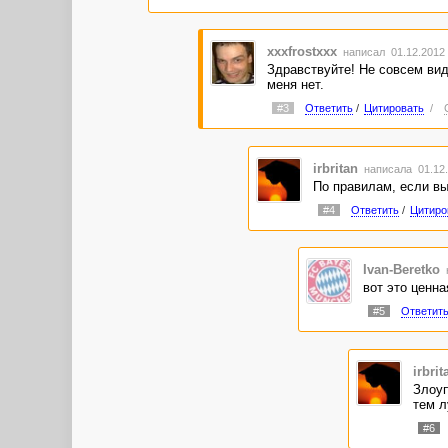
xxxfrostxxx
написал 01.12.2012
Здравствуйте! Не совсем вид
меня нет.
#3
Ответить
/
Цитировать
/
irbritan
написала 01.12.
По правилам, если вы 
#4
Ответить
/
Цитиро
Ivan-Beretko
вот это ценна
#5
Ответит
irbrit
Злоуп
тем л
#6