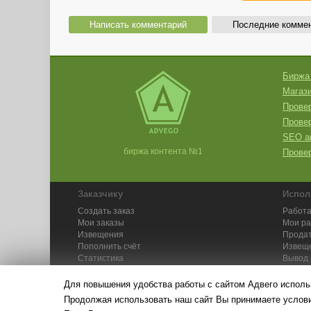
Написать комментарий
Последние комме
Биржа
Магази
Провер
Прове
SEO а
биржа контента №1
Провер
Заказчику
Испол
Создать заказ
Работа
Мои заказы
Мои р
Извещения
Продат
Пополнить счёт
Извещ
Статистика
Вывод 
API
Инстру
Для повышения удобства работы с сайтом Адвего исполь
Продолжая использовать наш сайт Вы принимаете усло