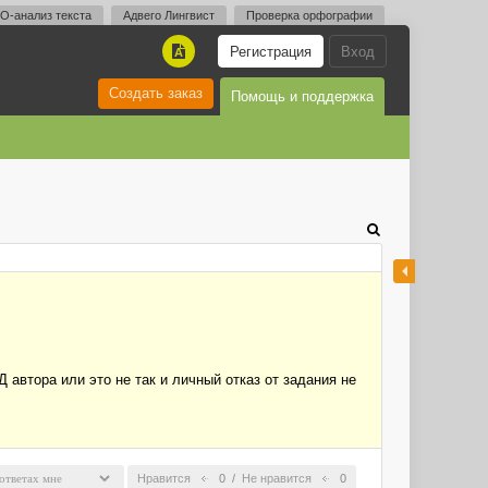
O-анализ текста
Адвего Лингвист
Проверка орфографии
Регистрация
Вход
A
Создать заказ
Помощь и поддержка
 автора или это не так и личный отказ от задания не
Нравится
0
/
Не нравится
0