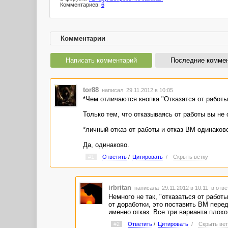
Комментариев:
6
Комментарии
Написать комментарий
Последние комме
tor88
написал 29.11.2012 в 10:05
*Чем отличаются кнопка "Отказатся от работы
Только тем, что отказываясь от работы вы не 
*личный отказ от работы и отказ ВМ одинаков
Да, одинаково.
#1
Ответить
/
Цитировать
/
Скрыть ветку
irbritan
написала 29.11.2012 в 10:11
в отве
Немного не так, "отказаться от работы
от доработки, это поставить ВМ перед
именно отказ. Все три варианта плох
#2
Ответить
/
Цитировать
/
Скрыть вет