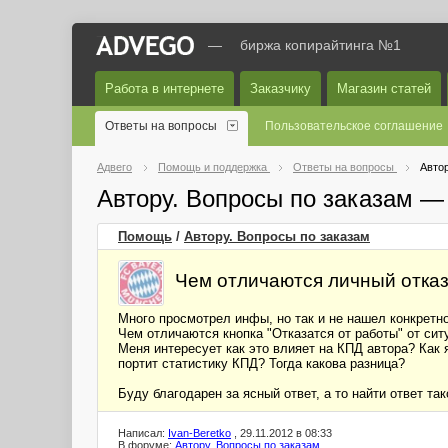
—
биржа копирайтинга №1
Работа в интернете
Заказчику
Магазин статей
Ответы на вопросы
Пользовательское соглашение
Адвего
Помощь и поддержка
Ответы на вопросы
Автор
Автору. Вопросы по заказам —
Помощь
/
Автору. Вопросы по заказам
Чем отличаются личный отказ
Много просмотрел инфы, но так и не нашел конкретно
Чем отличаются кнопка "Отказатся от работы" от сит
Меня интересует как это влияет на КПД автора? Как я
портит статистику КПД? Тогда какова разница?
Буду благодарен за ясный ответ, а то найти ответ так
Написал:
Ivan-Beretko
, 29.11.2012 в 08:33
В форуме:
Автору. Вопросы по заказам