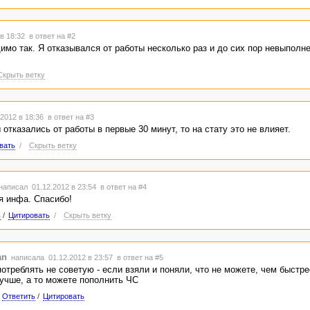
 в 18:32
в ответ на #2
имо так. Я отказывался от работы несколько раз и до сих пор невыполн
Скрыть ветку
2012 в 18:36
в ответ на #3
отказались от работы в первые 30 минут, то на стату это не влияет.
вать
/
Скрыть ветку
написал 01.12.2012 в 23:54
в ответ на #4
я инфа. Спасибо!
ь
/
Цитировать
/
Скрыть ветку
an
написала 01.12.2012 в 23:57
в ответ на #5
отреблять не советую - если взяли и поняли, что не можете, чем быстре
учше, а то можете пополнить ЧС
Ответить
/
Цитировать