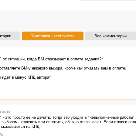
нтарии
Участники / xxxfrostxxx
Все комментарии
" от ситуации, когда ВМ отказывает в оплате задания?*
оставляете ВМ-у никакого выбора, кроме как отказать вам в оплате.
о идет в минус КПД автора*
т на #1
" - это просто ее не делать, тогда это уходит в "невыполненные работы"
 выбором - отказать или оплатить, обычно отказывают. Если отказ в опла
о сказываются на КПД,
ку