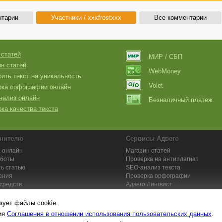
нтарии
Участники / xxxfrostxxx
Все комментарии
 статей
МИР / СБП
н статей
WebMoney
ить текст на уникальность
Volet
рка орфографии онлайн
нализ онлайн
Безналичный платеж
ка качества текста
нителю
Сервисы Адвего
 онлайн
Магазин статей
аботы
Проверка на антиплагиат
ь статью
SEO-анализ текста
ения
Проверка орфографии
средств
Адвего
Лингвист
кции для исполнителей
Заказ контента и услуг
зует файлы cookie.
вия
Соглашения в отношении использования пользовательских данных
.