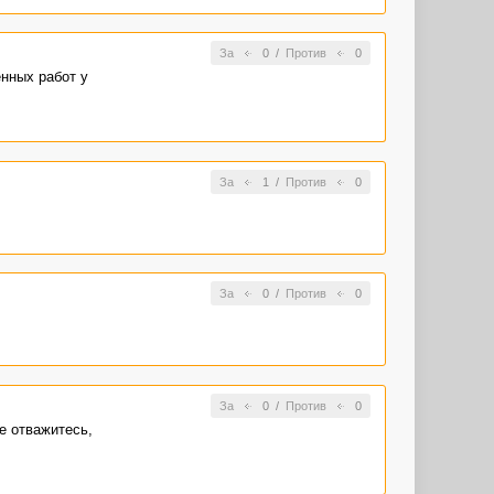
За
0
/
Против
0
енных работ у
За
1
/
Против
0
За
0
/
Против
0
За
0
/
Против
0
е отважитесь,