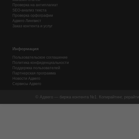
Проверка на антиплагиат
SEO-анализ текста
Проверка орфографии
Адвего
Лингвист
Заказ контента и услуг
Информация
Пользовательское соглашение
Политика конфиденциальности
Поддержка пользователей
Партнерская программа
Новости Адвего
Сервисы Адвего
© Адвего — биржа контента №1. Копирайтинг, рерайти