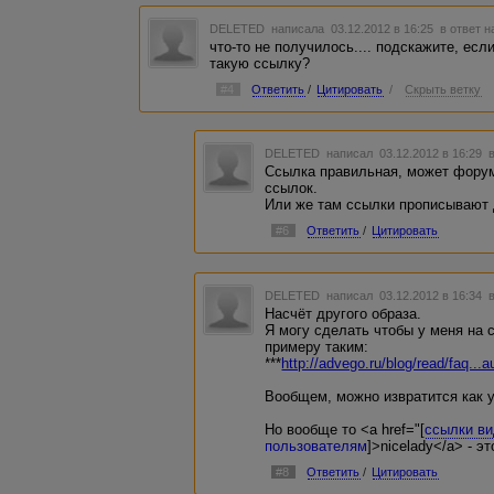
DELETED
написала 03.12.2012 в 16:25
в ответ н
что-то не получилось.... подскажите, есл
такую ссылку?
#4
Ответить
/
Цитировать
/
Скрыть ветку
DELETED
написал 03.12.2012 в 16:29
Ссылка правильная, может форум
ссылок.
Или же там ссылки прописывают 
#6
Ответить
/
Цитировать
DELETED
написал 03.12.2012 в 16:34
Насчёт другого образа.
Я могу сделать чтобы у меня на 
примеру таким:
***
http://advego.ru/blog/read/faq...
Вообщем, можно извратится как у
Но вообще то <a href="[
ссылки ви
пользователям
]>nicelady</a> - 
#8
Ответить
/
Цитировать