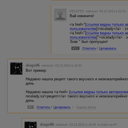
DELETED
написал 04.12.2012 в 01:01
Вай извините!
<a href="[
ссылки видны только а
пользователям
]>nicelady</a> - э
<a href="[
ссылки видны только а
пользователям
]">nicelady</a> -
Знак " был пропущен!
#13
Ответить
/
Цитировать
diego86
написал 03.12.2012 в 16:33
Вот пример:
Недавно нашла рецепт такого вкусного и низкокалорийног
день.
Недавно нашла <a href= [
ссылки видны только авторизов
niсelady.ru/>рецепт</a> такого вкусного и низкокалорийно
день.
#7
Ответить
/
Цитировать
/
Скрыть ветку
diego86
написал 03.12.2012 в 16:34
в ответ на #7