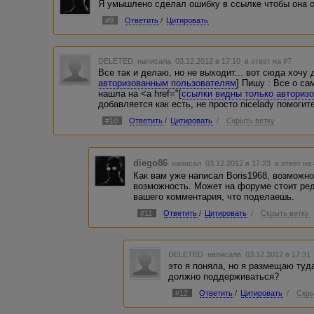
Я умышлено сделал ошибку в ссылке чтобы она о
#9
Ответить
/
Цитировать
DELETED
написала 03.12.2012 в 17:10
в ответ на #7
Все так и делаю, но не выходит... вот сюда хочу 
авторизованным пользователям
] Пишу : Все о с
нашла на <a href="[
ссылки видны только авториз
добавляется как есть, не просто nicelady помогите
#10
Ответить
/
Цитировать
/
Скрыть ветку
diego86
написал 03.12.2012 в 17:23
в ответ на
Как вам уже написал Boris1968, возможн
возможность. Может на форуме стоит ре
вашего комментария, что поделаешь.
#11
Ответить
/
Цитировать
/
Скрыть ветку
DELETED
написала 03.12.2012 в 17:3
это я поняла, но я размещаю туда
должно поддерживаться?
#12
Ответить
/
Цитировать
/
Скры