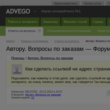
Биржа маркетинга
Каталог услуг
П
—
биржа копирайтинга №1
Работа в интернете
Заказчику
Магазин статей
Сервис
Ответы на вопросы
Пользовательское соглашение
Новости
Адвего
Помощь и поддержка
Ответы на вопросы
Автору. Вопросы п
Автору. Вопросы по заказам — Фору
Помощь
/
Автору. Вопросы по заказам
Как сделать ссылкой не адрес страниц
Подскажите, как новичку в этом деле, как сделать ссылкой не а
интернете, не очень поняла, может мне, как говорится ''на пальца
Написала: DELETED , 03.12.2012 в 15:57
В форуме:
Автору. Вопросы по заказам
Комментариев:
15