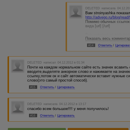
DELETED
написала 04.12.20
Вам stroinyashka показа
http://advego.ru/blog/rea
Помимо обычных ссылок,
вида [url] [/url]
Вот, цитирую из того пос
Показать весь коммента
сделать так:
#14
Ответить
/
Цитирова
На многих форумах испо
вот в таком виде:
[url=адрес_сайта]Анкор[/u
Все, что тут нужно сдел
DELETED
написал 04.12.2012 в 01:34
ссылку в виде анкора, т
Почти на каждом нормальном сайте есть значек всавить 
В поле, где пишем текст, п
вводите,выделяте анкорное слово и нажимаете на значек
Все, остальное дописыв
ссылку,потом ок и сайт автоматически вставит нужные 
То есть,
слово(это самый простой способ).
[url=[
ссылки видны толь
#15
Ответить
/
Цитировать
DELETED
написала 04.12.2012 в 13:17
спасибо всем большое!!!! у меня получилось!
#16
Ответить
/
Цитировать