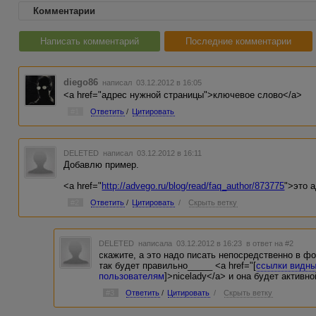
Комментарии
Написать комментарий
Последние комментарии
diego86
написал 03.12.2012 в 16:05
<a href="адрес нужной страницы">ключевое слово</a>
#1
Ответить
/
Цитировать
DELETED
написал 03.12.2012 в 16:11
Добавлю пример.
<a href="
http://advego.ru/blog/read/faq_author/873775
">это 
#2
Ответить
/
Цитировать
/
Скрыть ветку
DELETED
написала 03.12.2012 в 16:23
в ответ на #2
скажите, а это надо писать непосредственно в фо
так будет правильно_____ <a href="[
ссылки видны
пользователям
]>nicelady</a> и она будет активно
#3
Ответить
/
Цитировать
/
Скрыть ветку