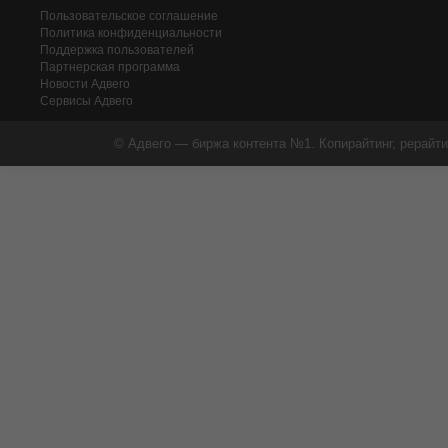
Пользовательское соглашение
Политика конфиденциальности
Поддержка пользователей
Партнерская программа
Новости Адвего
Сервисы Адвего
© Адвего — биржа контента №1. Копирайтинг, рерайти