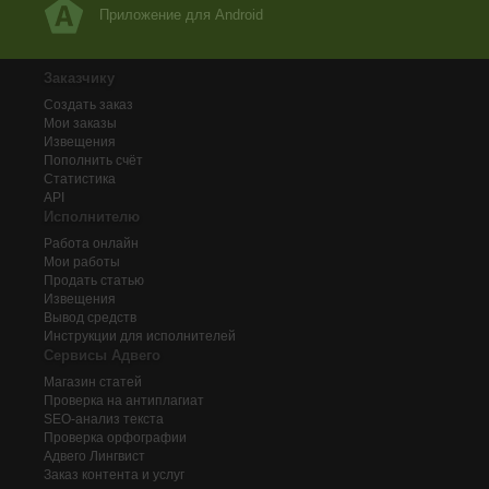
Приложение для Android
Заказчику
Создать заказ
Мои заказы
Извещения
Пополнить счёт
Статистика
API
Исполнителю
Работа онлайн
Мои работы
Продать статью
Извещения
Вывод средств
Инструкции для исполнителей
Сервисы Адвего
Магазин статей
Проверка на антиплагиат
SEO-анализ текста
Проверка орфографии
Адвего
Лингвист
Заказ контента и услуг