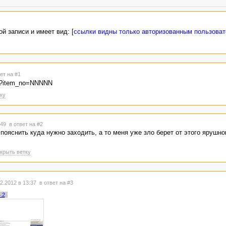
й записи и имеет вид: [
ссылки видны только авторизованным пользова
ет на #1
xml?item_no=NNNNN
ку
7:49
в ответ на #2
пояснить куда нужно заходить, а то меня уже зло берет от этого ярушно
крыть ветку
2.2012 в 13:37
в ответ на #3
.2