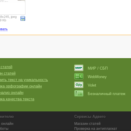
8x245, jpeg
9 Kb
овать
 статей
МИР / СБП
н статей
WebMoney
ить текст на уникальность
Volet
рка орфографии онлайн
нализ онлайн
Безналичный платеж
ка качества текста
нителю
Сервисы Адвего
 онлайн
Магазин статей
аботы
Проверка на антиплагиат