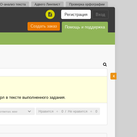
O-анализ текста
Адвего Лингвист
Проверка орфографии
Регистрация
Вход
A
Создать заказ
Помощь и поддержка
рл в тексте выполненного задания.
Нравится
0
/
Не нравится
0