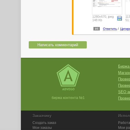
1280x670, jpeg
113
148 Kb
51.
#4
Ответить
/
Цитир
Написать комментарий
Биржа
Магази
Провер
Прове
SEO а
биржа контента №1
Провер
Заказчику
Испол
Создать заказ
Работа
Мои заказы
Мои р