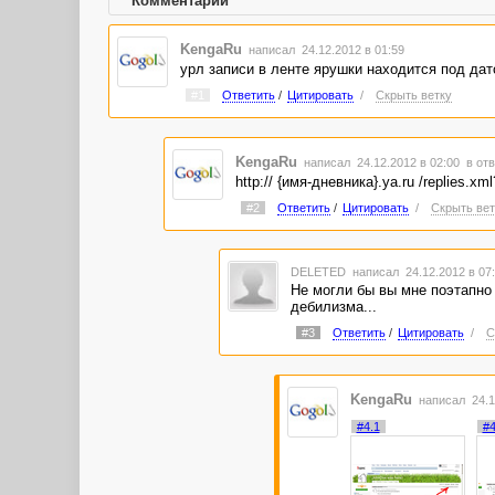
Комментарии
KengaRu
написал 24.12.2012 в 01:59
урл записи в ленте ярушки находится под дато
#1
Ответить
/
Цитировать
/
Скрыть ветку
KengaRu
написал 24.12.2012 в 02:00
в отв
http:// {имя-дневника}.ya.ru /replies.
#2
Ответить
/
Цитировать
/
Скрыть вет
DELETED
написал 24.12.2012 в 0
Не могли бы вы мне поэтапно 
дебилизма...
#3
Ответить
/
Цитировать
/
С
KengaRu
написал 24.1
#4.1
#4