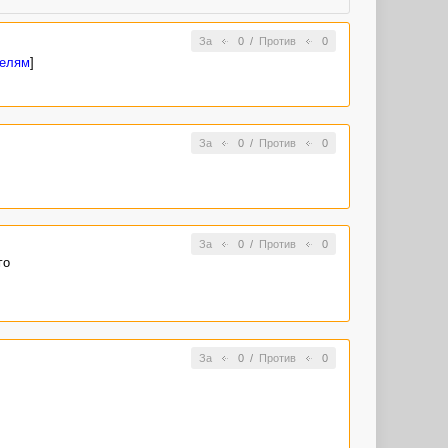
За
0
/
Против
0
телям
]
За
0
/
Против
0
За
0
/
Против
0
го
За
0
/
Против
0