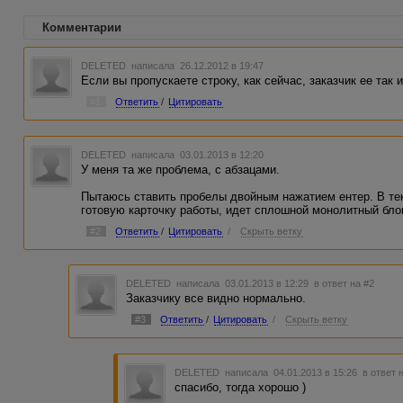
Комментарии
DELETED
написала 26.12.2012 в 19:47
Если вы пропускаете строку, как сейчас, заказчик ее так и
#1
Ответить
/
Цитировать
DELETED
написала 03.01.2013 в 12:20
У меня та же проблема, с абзацами.
Пытаюсь ставить пробелы двойным нажатием ентер. В тек
готовую карточку работы, идет сплошной монолитный блок
#2
Ответить
/
Цитировать
/
Скрыть ветку
DELETED
написала 03.01.2013 в 12:29
в ответ на #2
Заказчику все видно нормально.
#3
Ответить
/
Цитировать
/
Скрыть ветку
DELETED
написала 04.01.2013 в 15:26
в ответ 
спасибо, тогда хорошо )