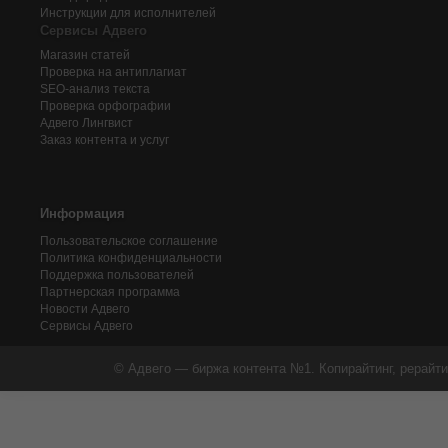
Инструкции для исполнителей
Сервисы Адвего
Магазин статей
Проверка на антиплагиат
SEO-анализ текста
Проверка орфографии
Адвего
Лингвист
Заказ контента и услуг
Информация
Пользовательское соглашение
Политика конфиденциальности
Поддержка пользователей
Партнерская программа
Новости Адвего
Сервисы Адвего
© Адвего — биржа контента №1. Копирайтинг, рерайти