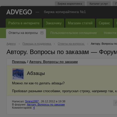
Биржа маркетинга
Каталог услуг
П
—
биржа копирайтинга №1
Работа в интернете
Заказчику
Магазин статей
Сервис
Ответы на вопросы
Пользовательское соглашение
Новости
Адвего
Помощь и поддержка
Ответы на вопросы
Автору. Вопросы п
Автору. Вопросы по заказам — Фору
Помощь
/
Автору. Вопросы по заказам
Абзацы
Можно ли как-то делать абзацы?
Пробовал разными способами, пропускал строку, например так, 
Написал:
Smira1997
, 26.12.2012 в 19:38
В форуме:
Автору. Вопросы по заказам
Комментариев:
4