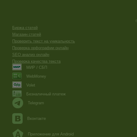
Биржа статей
Магазин статей
Проверить текст на уникальность
Проверка орфографии онлайн
SEO анализ онлайн
Проверка качества текста
МИР / СБП
WebMoney
Volet
Безналичный платеж
Telegram
Вконтакте
Приложение для Android