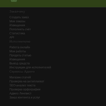
Заказчику
Создать заказ
Мои заказы
Извещения
Пополнить счёт
Статистика
API
Исполнителю
Работа онлайн
Мои работы
Продать статью
Извещения
Вывод средств
Инструкции для исполнителей
Сервисы Адвего
Магазин статей
Проверка на антиплагиат
SEO-анализ текста
Проверка орфографии
Адвего
Лингвист
Заказ контента и услуг