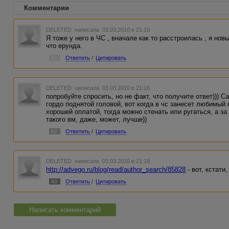
Комментарии
DELETED
написала 03.03.2010 в 21:10
Я тоже у него в ЧС , вначале как то расстроилась , я нов
что ерунда.
#1
Ответить
/
Цитировать
DELETED
написала 03.03.2010 в 21:16
попробуйте спросить, но не факт, что получите ответ))) 
гордо поднятой головой, вот когда в чс занесет любимый
хорошей оплатой, тогда можно стенать или ругаться, а за
такого вм, даже, может, лучше))
#2
Ответить
/
Цитировать
DELETED
написала 03.03.2010 в 21:18
http://advego.ru/blog/read/author_search/85828
- вот, кстати
#3
Ответить
/
Цитировать
Написать комментарий