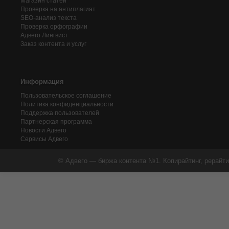
Магазин статей
Проверка на антиплагиат
SEO-анализ текста
Проверка орфографии
Адвего
Лингвист
Заказ контента и услуг
Информация
Пользовательское соглашение
Политика конфиденциальности
Поддержка пользователей
Партнерская программа
Новости Адвего
Сервисы Адвего
© Адвего — биржа контента №1. Копирайтинг, рерайти