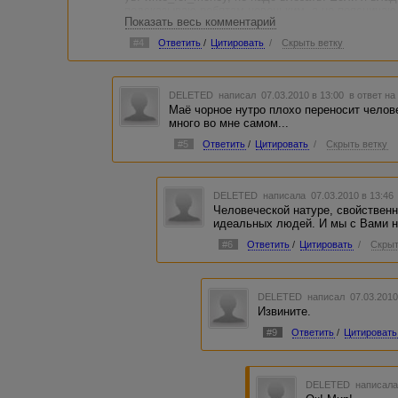
подсказываю ребятам новеньким, а не поясничаю
Показать весь комментарий
Ваш аватар не соответствует, Вашему нутру, може
стаей помогают, а Вы язвите....
#4
Ответить
/
Цитировать
/
Скрыть ветку
DELETED
написал 07.03.2010 в 13:00
в ответ на
Маё чорное нутро плохо переносит челов
много во мне самом...
#5
Ответить
/
Цитировать
/
Скрыть ветку
DELETED
написала 07.03.2010 в 13:4
Человеческой натуре, свойственн
идеальных людей. И мы с Вами н
#6
Ответить
/
Цитировать
/
Скрыт
DELETED
написал 07.03.2010
Извините.
#9
Ответить
/
Цитировать
DELETED
написала