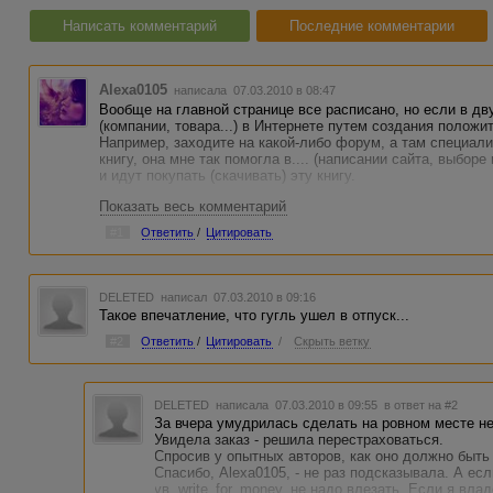
Написать комментарий
Последние комментарии
Alexa0105
написала 07.03.2010 в 08:47
Вообще на главной странице все расписано, но если в дв
(компании, товара...) в Интернете путем создания полож
Например, заходите на какой-либо форум, а там специали
книгу, она мне так помогла в.... (написании сайта, выборе
и идут покупать (скачивать) эту книгу.
Показать весь комментарий
#1
Ответить
/
Цитировать
DELETED
написал 07.03.2010 в 09:16
Такое впечатление, что гугль ушел в отпуск...
#2
Ответить
/
Цитировать
/
Скрыть ветку
DELETED
написала 07.03.2010 в 09:55
в ответ на #2
За вчера умудрилась сделать на ровном месте н
Увидела заказ - решила перестраховаться.
Спросив у опытных авторов, как оно должно быть 
Спасибо, Alexa0105, - не раз подсказывала. А ес
ув. write_for_money, не надо влезать. Если я вл