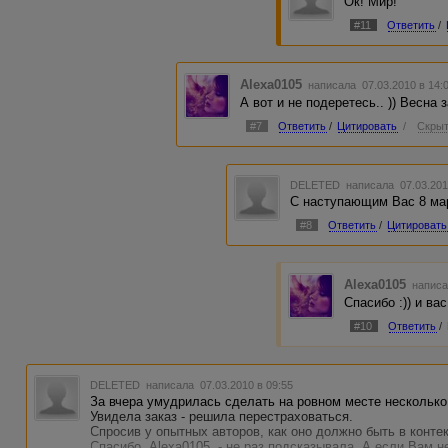
Ок! Мир!
#11
Ответить
/
Alexa0105
написала 07.03.2010 в 14
А вот и не подеретесь.. )) Весна з
#7
Ответить
/
Цитировать
/
Скрыт
DELETED
написала 07.03.201
С наступающим Вас 8 ма
#8
Ответить
/
Цитировать
Alexa0105
написа
Спасибо :)) и вас
#10
Ответить
/
DELETED
написала 07.03.2010 в 09:55
За вчера умудрилась сделать на ровном месте несколько
Увидела заказ - решила перестраховаться.
Спросив у опытных авторов, как оно должно быть в контек
Спасибо, Alexa0105, - не раз подсказывала. А если Вам н