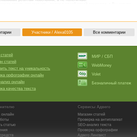
ожет стоить его сменить, волки в своей стаей помогают, а Вы язвите....
нтарии
Участники / Alexa0105
Все комментарии
 статей
МИР / СБП
н статей
WebMoney
ить текст на уникальность
Volet
рка орфографии онлайн
нализ онлайн
Безналичный платеж
ка качества текста
нителю
Сервисы Адвего
 онлайн
Магазин статей
аботы
Проверка на антиплагиат
ь статью
SEO-анализ текста
ения
Проверка орфографии
средств
Адвего
Лингвист