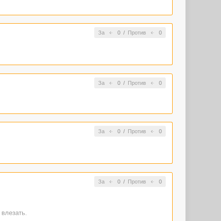
За
0
/
Против
0
За
0
/
Против
0
За
0
/
Против
0
За
0
/
Против
0
 влезать.