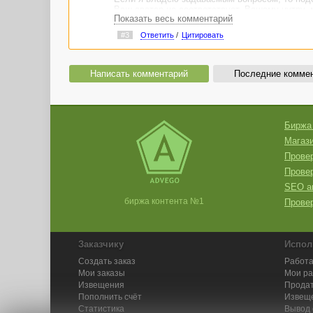
Ваш аватар не соответствует, Вашему нутру, м
Показать весь комментарий
#3
Ответить
/
Цитировать
Написать комментарий
Последние комме
Биржа
Магази
Провер
Прове
SEO а
биржа контента №1
Провер
Заказчику
Испол
Создать заказ
Работа
Мои заказы
Мои р
Извещения
Продат
Пополнить счёт
Извещ
Статистика
Вывод 