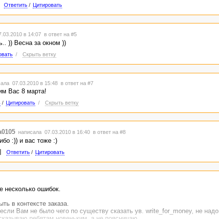
Ответить
/
Цитировать
.03.2010 в 14:07
в ответ на #5
.. )) Весна за окном ))
овать
/
Скрыть ветку
ала 07.03.2010 в 15:48
в ответ на #7
м Вас 8 марта!
ь
/
Цитировать
/
Скрыть ветку
a0105
написала 07.03.2010 в 16:40
в ответ на #8
бо :)) и вас тоже :)
Ответить
/
Цитировать
е несколько ошибок.
ть в контексте заказа.
 если Вам не было чего по существу сказать ув. write_for_money, не надо
казываю ребятам новеньким, а не поясничаю.