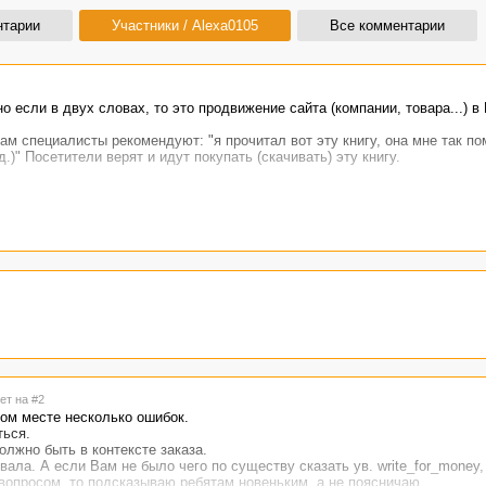
нтарии
Участники / Alexa0105
Все комментарии
о если в двух словах, то это продвижение сайта (компании, товара...) в
ам специалисты рекомендуют: "я прочитал вот эту книгу, она мне так пом
.)" Посетители верят и идут покупать (скачивать) эту книгу.
ет на #2
ом месте несколько ошибок.
ться.
олжно быть в контексте заказа.
ывала. А если Вам не было чего по существу сказать ув. write_for_money,
вопросом, то подсказываю ребятам новеньким, а не поясничаю.