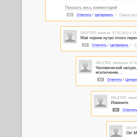
Ваш аватар не соответствует, Вашему 
Показать весь комментарий
#4
Ответить
/
Цитировать
/
Скрыть вет
DELETED
написал 07.03.2010 в 1
Маё чорное нутро плохо перен
#5
Ответить
/
Цитировать
/
С
DELETED
написала 07.03
Человеческой натуре,
исключение....
#6
Ответить
/
Цитиро
DELETED
напис
Извините.
#9
Ответит
DELE
Ок! М