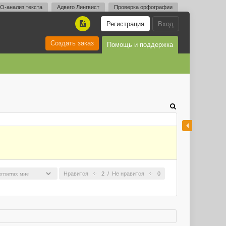
O-анализ текста
Адвего Лингвист
Проверка орфографии
Регистрация
Вход
A
Создать заказ
Помощь и поддержка
Нравится
2
/
Не нравится
0