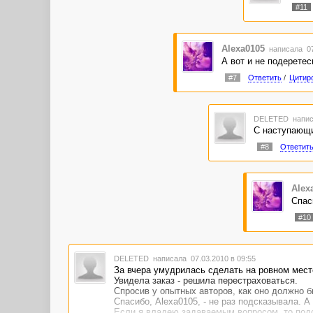
#11
Alexa0105
написала 07
А вот и не подеретесь
#7
Ответить
/
Цитир
DELETED
напис
С наступающи
#8
Ответит
Alex
Спаси
#10
DELETED
написала 07.03.2010 в 09:55
За вчера умудрилась сделать на ровном мест
Увидела заказ - решила перестраховаться.
Спросив у опытных авторов, как оно должно бы
Спасибо, Alexa0105, - не раз подсказывала. А
Если я владею задаваемым вопросом, то подс