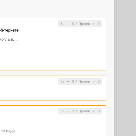
За
0
/
Против
0
 Интернете
огла в....
За
0
/
Против
0
За
2
/
Против
0
 не надо