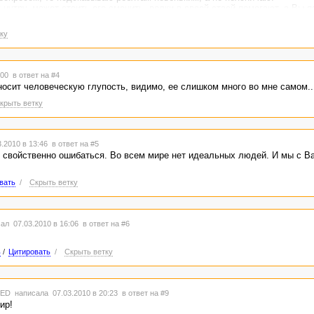
нутру, может стоить его сменить, волки в своей стаей помогают, а Вы яз
ку
3:00
в ответ на #4
осит человеческую глупость, видимо, ее слишком много во мне самом..
крыть ветку
.2010 в 13:46
в ответ на #5
 свойственно ошибаться. Во всем мире нет идеальных людей. И мы с В
вать
/
Скрыть ветку
ал 07.03.2010 в 16:06
в ответ на #6
ь
/
Цитировать
/
Скрыть ветку
TED
написала 07.03.2010 в 20:23
в ответ на #9
ир!