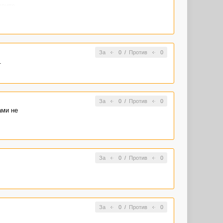
вите....
За
0
/
Против
0
.
За
0
/
Против
0
ами не
За
0
/
Против
0
За
0
/
Против
0