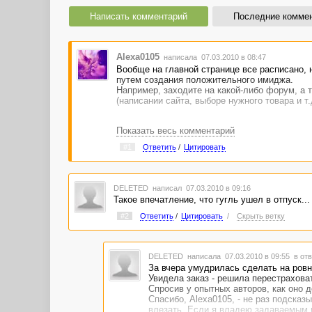
Написать комментарий
Последние комме
Alexa0105
написала 07.03.2010 в 08:47
Вообще на главной странице все расписано, н
путем создания положительного имиджа.
Например, заходите на какой-либо форум, а т
(написании сайта, выборе нужного товара и т.д
Показать весь комментарий
#1
Ответить
/
Цитировать
DELETED
написал 07.03.2010 в 09:16
Такое впечатление, что гугль ушел в отпуск...
#2
Ответить
/
Цитировать
/
Скрыть ветку
DELETED
написала 07.03.2010 в 09:55
в отв
За вчера умудрилась сделать на ровн
Увидела заказ - решила перестрахова
Спросив у опытных авторов, как оно д
Спасибо, Alexa0105, - не раз подсказ
влезать. Если я владею задаваемым 