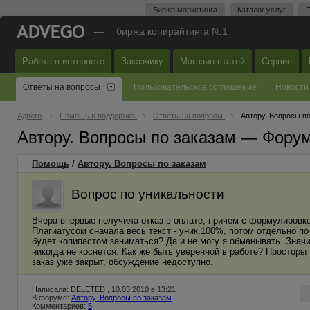
Биржа маркетинга
Каталог услуг
П
—
биржа копирайтинга №1
Работа в интернете
Заказчику
Магазин статей
Сервис
Ответы на вопросы
Пользовательское соглашение
Новости
Адвего
Помощь и поддержка
Ответы на вопросы
Автору. Вопросы п
Автору. Вопросы по заказам — Фору
Помощь
/
Автору. Вопросы по заказам
Вопрос по уникальности
Вчера впервые получила отказ в оплате, причем с формулировкой
Плагиатусом сначала весь текст - уник.100%, потом отдельно по
будет копипастом заниматься? Да и не могу я обманывать. Значи
никогда не коснется. Как же быть уверенной в работе? Просторы 
заказ уже закрыт, обсуждение недоступно.
Написала: DELETED , 10.03.2010 в 13:21
В форуме:
Автору. Вопросы по заказам
Комментариев:
5