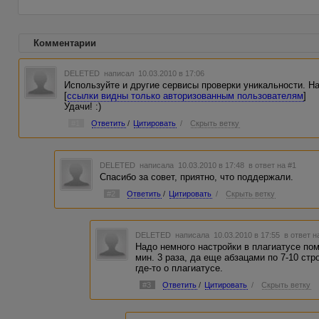
Комментарии
DELETED
написал 10.03.2010 в 17:06
Используйте и другие сервисы проверки уникальности. Нап
[
ссылки видны только авторизованным пользователям
]
Удачи! :)
#1
Ответить
/
Цитировать
/
Скрыть ветку
DELETED
написала 10.03.2010 в 17:48
в ответ на #1
Спасибо за совет, приятно, что поддержали.
#2
Ответить
/
Цитировать
/
Скрыть ветку
DELETED
написала 10.03.2010 в 17:55
в ответ н
Надо немного настройки в плагиатусе пом
мин. 3 раза, да еще абзацами по 7-10 ст
где-то о плагиатусе.
#3
Ответить
/
Цитировать
/
Скрыть ветку