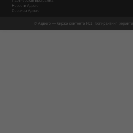
Партнерская программа
Новости Адвего
Сервисы Адвего
© Адвего — биржа контента №1. Копирайтинг, рерайти