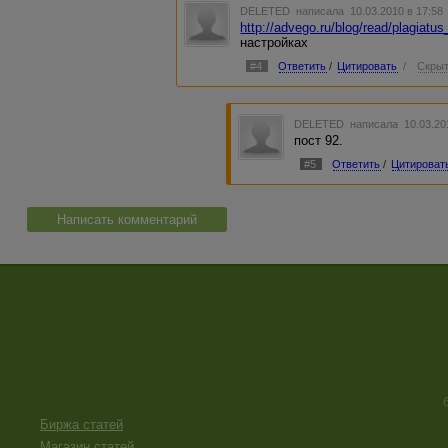
DELETED
написала 10.03.2010 в 17:5
http://advego.ru/blog/read/plagiat
настройках
#4
Ответить
/
Цитировать
/
Скрыт
DELETED
написала 10.03.20
пост 92.
#5
Ответить
/
Цитироват
Написать комментарий
Биржа статей
Магазин статей