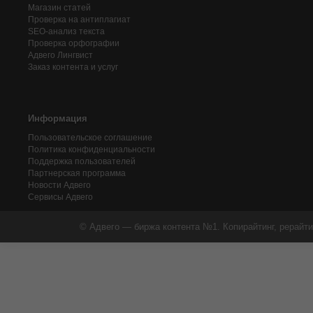
Магазин статей
Проверка на антиплагиат
SEO-анализ текста
Проверка орфографии
Адвего
Лингвист
Заказ контента и услуг
Информация
Пользовательское соглашение
Политика конфиденциальности
Поддержка пользователей
Партнерская программа
Новости Адвего
Сервисы Адвего
© Адвего — биржа контента №1. Копирайтинг, рерайти