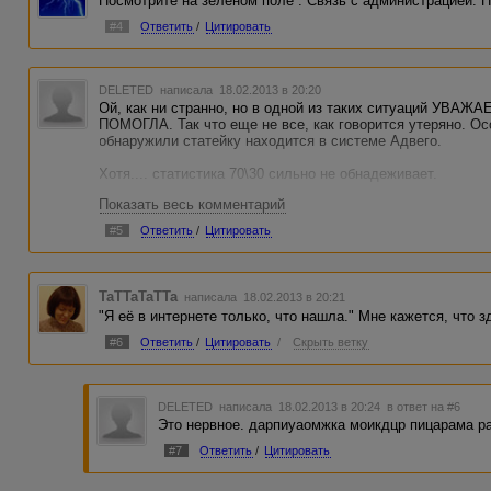
Посмотрите на зелёном поле : Связь с администрацией. 
#4
Ответить
/
Цитировать
DELETED
написала 18.02.2013 в 20:20
Ой, как ни странно, но в одной из таких ситуаций 
ПОМОГЛА. Так что еще не все, как говорится утеряно. Ос
обнаружили статейку находится в системе Адвего.
Хотя.... статистика 70\30 сильно не обнадеживает.
Показать весь комментарий
Вы лучше впредь все отказы сразу бросайте на Яндекс и Г
на те большие и добрые, которые быстро индексируются. 
#5
Ответить
/
Цитировать
Только не ржать!!! антио.ру все набрать на английском (
TaTTaTaTTa
написала 18.02.2013 в 20:21
"Я её в интернете только, что нашла." Мне кажется, что з
#6
Ответить
/
Цитировать
/
Скрыть ветку
DELETED
написала 18.02.2013 в 20:24
в ответ на #6
Это нервное. дарпиуаомжка моикдцр пицарама р
#7
Ответить
/
Цитировать