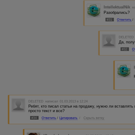
IntellektualNik
на
Разобрались?
#31
Ответить
/
DELETED
Да, пол
#32
О
DELETED
написал 01.03.2013 в 12:24
Ребят, кто писал статьи на продажу, нужно ли вставлять
просто текст и все?
#34
Ответить
/
Цитировать
/
Скрыть ветку