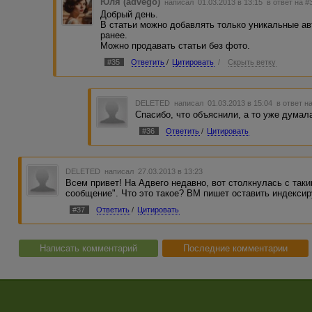
Юля (advego)
написал 01.03.2013 в 13:15
в ответ на #
Добрый день.
В статьи можно добавлять только уникальные ав
ранее.
Можно продавать статьи без фото.
#35
Ответить
/
Цитировать
/
Скрыть ветку
DELETED
написал 01.03.2013 в 15:04
в ответ н
Спасибо, что объяснили, а то уже думала 
#36
Ответить
/
Цитировать
DELETED
написал 27.03.2013 в 13:23
Всем привет! На Адвего недавно, вот столкнулась с так
сообщение". Что это такое? ВМ пишет оставить индекси
#37
Ответить
/
Цитировать
Написать комментарий
Последние комментарии