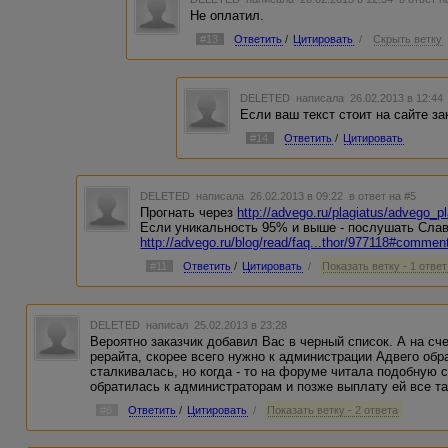
Не оплатил.
#13
Ответить
/
Цитировать
/
Скрыть ветку
DELETED
написала 26.02.2013 в 12:4
Если ваш текст стоит на сайте за
#14
Ответить
/
Цитировать
DELETED
написала 26.02.2013 в 09:22
в ответ на #5
Прогнать через
http://advego.ru/plagiatus/advego_p
Если уникальность 95% и выше - послушать Сла
http://advego.ru/blog/read/faq...thor/977118#commen
#11
Ответить
/
Цитировать
/
Показать ветку - 1 ответ
DELETED
написал 25.02.2013 в 23:28
Вероятно заказчик добавил Вас в черный список. А на с
рерайта, скорее всего нужно к администрации Адвего обра
сталкивалась, но когда - то на форуме читала подобную 
обратилась к администраторам и позже выплату ей все т
#6
Ответить
/
Цитировать
/
Показать ветку - 2 ответа