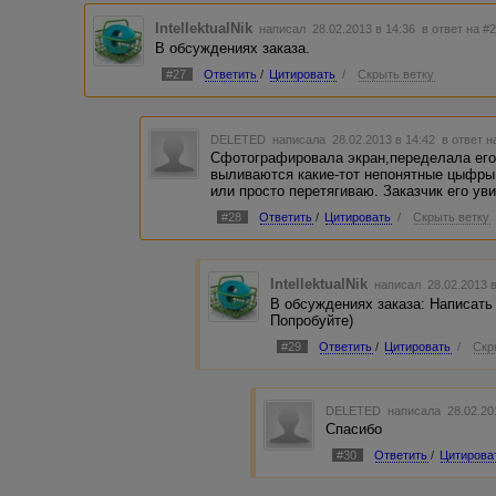
IntellektualNik
написал 28.02.2013 в 14:36
в ответ на #
В обсуждениях заказа.
#27
Ответить
/
Цитировать
/
Скрыть ветку
DELETED
написала 28.02.2013 в 14:42
в ответ н
Сфотографировала экран,переделала его 
выливаются какие-тот непонятные цыфры.Т
или просто перетягиваю. Заказчик его ув
#28
Ответить
/
Цитировать
/
Скрыть ветку
IntellektualNik
написал 28.02.2013 
В обсуждениях заказа: Написать
Попробуйте)
#29
Ответить
/
Цитировать
/
Скр
DELETED
написала 28.02.20
Спасибо
#30
Ответить
/
Цитирова