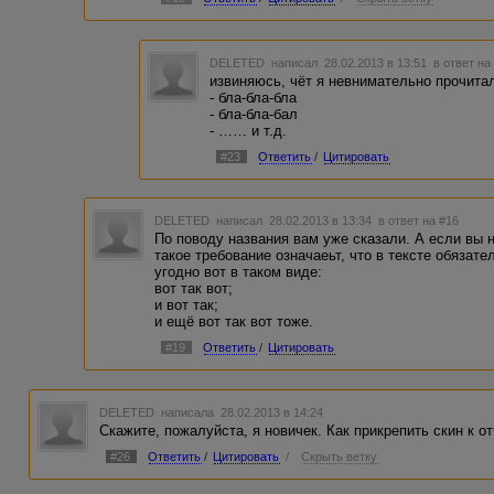
DELETED
написал 28.02.2013 в 13:51
в ответ на
извиняюсь, чёт я невнимательно прочитал
- бла-бла-бла
- бла-бла-бал
- …… и т.д.
#23
Ответить
/
Цитировать
DELETED
написал 28.02.2013 в 13:34
в ответ на #16
По поводу названия вам уже сказали. А если вы н
такое требование означаеьт, что в тексте обязат
угодно вот в таком виде:
вот так вот;
и вот так;
и ещё вот так вот тоже.
#19
Ответить
/
Цитировать
DELETED
написала 28.02.2013 в 14:24
Скажите, пожалуйста, я новичек. Как прикрепить скин к о
#26
Ответить
/
Цитировать
/
Скрыть ветку