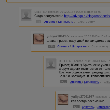
DELETED
написал 26.02.2013 в 00:09
в ответ на #5
Сюда постучитесь:
http://advego.ru/blog/read/feedb
#8
Ответить
/
Цитировать
/
Скрыть ветку
yuliya27061977
написала 28.02.2013 в 13:44
в
слава, привет. пару дней не заходила в а
#20
Ответить
/
Цитировать
/
Скрыть ветку
DELETED
написал 28.02.2013 в 13:50
Привет, Юля! :) Британские учон
форум адвеги отличается от теле
Краткое содержание предыдущих 
"2012-й Восходит" и "копирайтинг
#21
Ответить
/
Цитировать
/
Скры
yuliya27061977
написала 2
как всегда рассмешил
#22
Ответить
/
Цитироват