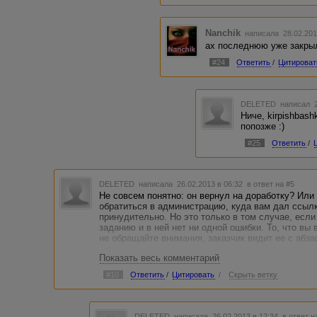
Nanchik
написала 28.02.201
ах последнюю уже закрыл
#24
Ответить
/
Цитироват
DELETED
написал 2
Ниче, kirpishbash
попозже :)
#25
Ответить
/
DELETED
написала 26.02.2013 в 06:32
в ответ на #5
Не совсем понятно: он вернул на доработку? Или
обратиться в администрацию, куда вам дал ссылку
принудительно. Но это только в том случае, есл
заданию и в ней нет ни одной ошибки. То, что вы
не обращайте внимания, заказчик видит ее с абза
Показать весь комментарий
#10
Ответить
/
Цитировать
/
Скрыть ветку
DELETED
написала 26.02.2013 в 12:34
в ответ н