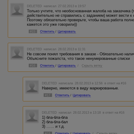
DELETED
написал 27.02.2013 в 19:57
Только учтите, что необоснованная жалоба на заказчика (
действительно не справились с заданием) может вести к
Поэтому обязательно проверьте, чтобы ваша работа полн
кажется это уже говорили))
#15
Ответить
/
Цитировать
DELETED
написал 28.02.2013 в 11:31
Не совсем понял требования в заказе - Обязательно нал
Объясните пожалста, что такое ненумерованные списки
#16
Ответить
/
Цитировать
/
Скрыть ветку
DELETED
написала 28.02.2013 в 12:56
в ответ на #16
Наверно, имеются в виду маркированные.
#17
Ответить
/
Цитировать
DELETED
написал 28.02.2013 в 13:18
в ответ на #16
1) бла-бла-бла
2) бла-бла-бал
3) …… и т.д.
#18
Ответить
/
Цитировать
/
Скрыть ветку