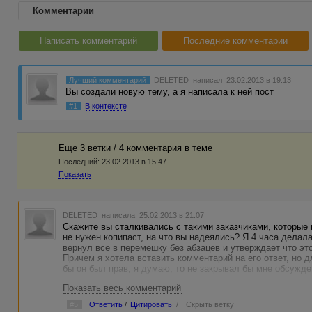
Комментарии
Написать комментарий
Последние комментарии
Лучший комментарий
DELETED
написал 23.02.2013 в 19:13
Вы создали новую тему, а я написала к ней пост
#1
В контексте
Еще 3 ветки / 4 комментария в темe
Последний:
23.02.2013 в 15:47
Показать
DELETED
написала 25.02.2013 в 21:07
Скажите вы сталкивались с такими заказчиками, которые
не нужен копипаст, на что вы надеялись? Я 4 часа делала
вернул все в перемешку без абзацев и утверждает что это
Причем я хотела вставить комментарий на его ответ, но 
бы он был прав, я думаю, то не закрывал бы мне обсужде
Показать весь комментарий
#5
Ответить
/
Цитировать
/
Скрыть ветку