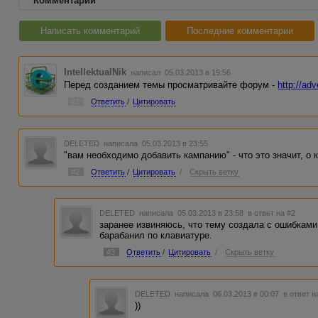
Комментарии
Написать комментарий
Последние комментарии
IntellektualNik
написал 05.03.2013 в 19:56
Перед созданием темы просматривайте форум -
http://ad
#1
Ответить
/
Цитировать
DELETED
написала 05.03.2013 в 23:55
"вам необходимо добавить кампанию" - что это значит, о 
#2
Ответить
/
Цитировать
/
Скрыть ветку
DELETED
написала 05.03.2013 в 23:58
в ответ на #2
заранее извиняюсь, что тему создала с ошибками
барабанил по клавиатуре.
#3
Ответить
/
Цитировать
/
Скрыть ветку
DELETED
написала 06.03.2013 в 00:07
в ответ н
))