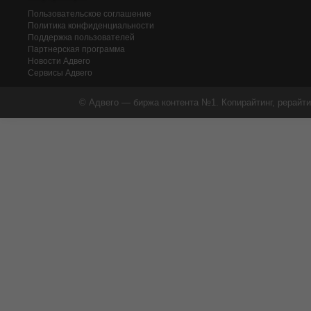
Пользовательское соглашение
Политика конфиденциальности
Поддержка пользователей
Партнерская программа
Новости Адвего
Сервисы Адвего
© Адвего — биржа контента №1. Копирайтинг, рерайти