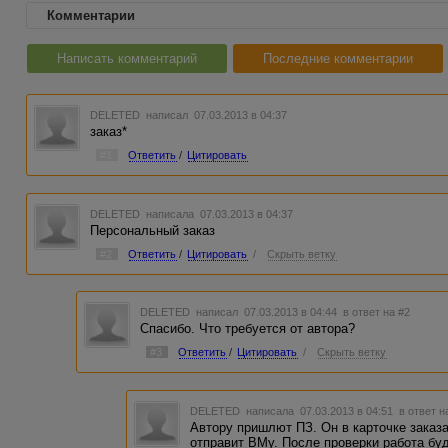
Комментарии
Написать комментарий
Последние комментарии
DELETED
написал 07.03.2013 в 04:37
заказ*
#1
Ответить
/
Цитировать
DELETED
написала 07.03.2013 в 04:37
Персональный заказ
#2
Ответить
/
Цитировать
/
Скрыть ветку
DELETED
написал 07.03.2013 в 04:44
в ответ на #2
Спасибо. Что требуется от автора?
#3
Ответить
/
Цитировать
/
Скрыть ветку
DELETED
написала 07.03.2013 в 04:51
в ответ н
Автору пришлют ПЗ. Он в карточке заказ
отправит ВМу. После проверки работа бу