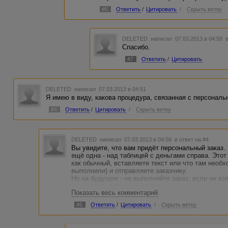
#5
Ответить
/
Цитировать
/
Скрыть ветку
DELETED
написал 07.03.2013 в 04:58
Спасибо.
#7
Ответить
/
Цитировать
DELETED
написал 07.03.2013 в 04:51
Я имею в виду, какова процедура, связанная с персонал
#4
Ответить
/
Цитировать
/
Скрыть ветку
DELETED
написал 07.03.2013 в 04:56
в ответ на #4
Вы увидите, что вам придёт персональный заказ.
ещё одна - над таблицей с деньгами справа. Этот
как обычный, вставляете текст или что там необх
выполнили) и отправляете заказчику.
Но на будущее - не выполняйте заказ, если не взя
оплачивать работы, выполненные вне заказа. У не
Показать весь комментарий
бюджет на конкретное количество работ. И выстав
инициатива.
#6
Ответить
/
Цитировать
/
Скрыть ветку