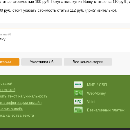
татью стоимостью 100 руб. Покупатель купит Вашу статью за 110 руб., 
 руб, стоит указать стоимость статьи 112 руб. (приблизительно).
ет на #6
ачу.
нтарии
Участники / 6
Все комментарии
 статей
МИР / СБП
н статей
WebMoney
ить текст на уникальность
Volet
рка орфографии онлайн
нализ онлайн
Безналичный платеж
ка качества текста