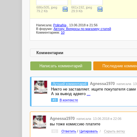
686x505, jpeg
661x192, jpeg
79.2 Kb
29.9 Kb
Написала:
PolinaNa
, 13.06.2018 в 21:56
В форуме:
Автору. Вопросы по магазину статей
Комментариев:
10
Комментарии
Написать комментарий
Последние комме
Agnessa1970
Лучший комментарий
написала 13.
Никто не заставляет. ищите покупателя сами 
А за вывод адвего
...
#3
В контексте
Agnessa1970
написала 13.06.2018 в 22:06
вы тоже комиссию платите
#1
Ответить
/
Цитировать
/
Скрыть ветку