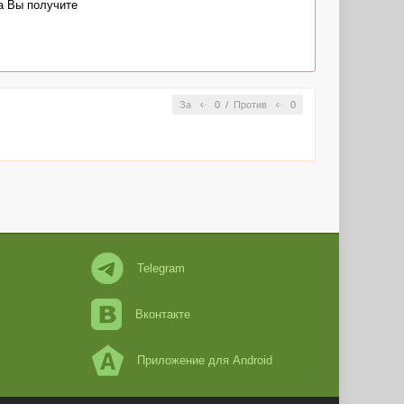
а Вы получите
За
0
/
Против
0
Telegram
Вконтакте
Приложение для Android