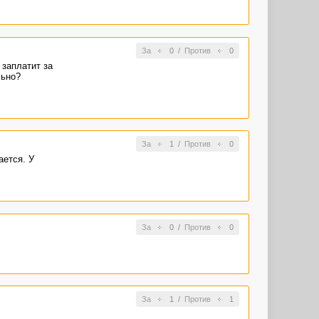
За
0
/
Против
0
 заплатит за
льно?
За
1
/
Против
0
ается. У
За
0
/
Против
0
За
1
/
Против
1