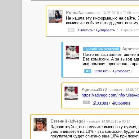
PolinaNa
написала 13.06.2018 в 22:09
в о
Не нашла эту информацию на сайте. Э
комиссию сейчас вывод денег возьмут
#2
Ответить
/
Цитировать
/
Скрыть вет
Agnessa
Лучший комментарий
Никто не заставляет. ищите п
Без комиссии. А за вывод адв
информация прописана в прав
#3
Ответить
/
Цитировать
Agnessa1970
написала 13.06.20
https://advego.com/info/rules/#
#4
Ответить
/
Цитировать
Евгений (advego)
написал 14.06.2018 в 00:14
Здравствуйте, вы получите именно ту сумму, 
увеличивается на 10% - эта комиссия будет сн
покупателя будет списано еще 10% при покуп