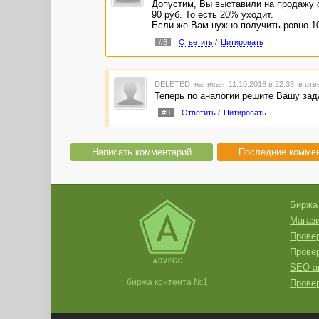
Допустим, Вы выставили на продажу с
90 руб. То есть 20% уходит.
Если же Вам нужно получить ровно 100
#8
Ответить
/
Цитировать
DELETED
написал 11.10.2018 в 22:33
в отв
Теперь по аналогии решите Вашу зад
#9
Ответить
/
Цитировать
Написать комментарий
Последние комме
Биржа
Магази
Провер
Прове
SEO а
биржа контента №1
Провер