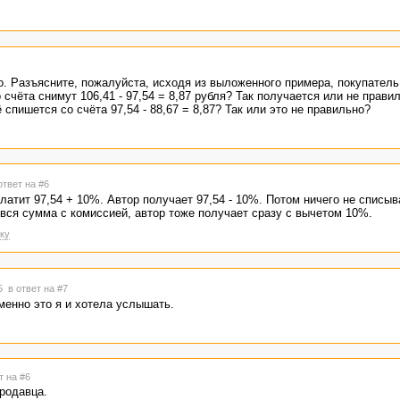
о. Разъясните, пожалуйста, исходя из выложенного примера, покупатель
 счёта снимут 106,41 - 97,54 = 8,87 рубля? Так получается или не прави
 спишется со счёта 97,54 - 88,67 = 8,87? Так или это не правильно?
ответ на #6
латит 97,54 + 10%. Автор получает 97,54 - 10%. Потом ничего не списыв
 вся сумма с комиссией, автор тоже получает сразу с вычетом 10%.
ку
35
в ответ на #7
менно это я и хотела услышать.
т на #6
родавца.