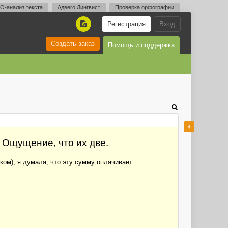
O-анализ текста
Адвего Лингвист
Проверка орфографии
Регистрация
Вход
A
Создать заказ
Помощь и поддержка
 Ощущение, что их две.
 ком), я думала, что эту сумму оплачивает