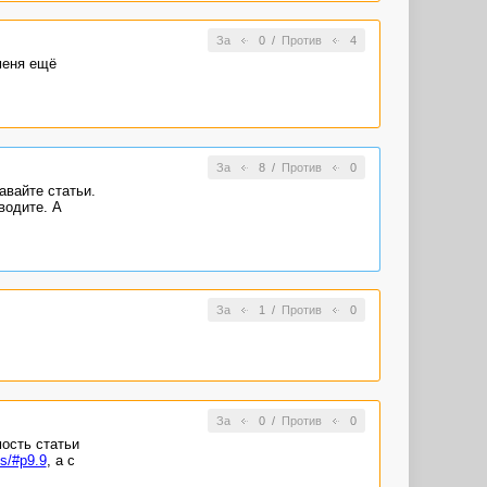
За
0
/
Против
4
меня ещё
За
8
/
Против
0
авайте статьи.
водите. А
За
1
/
Против
0
За
0
/
Против
0
мость статьи
es/#p9.9
, а с