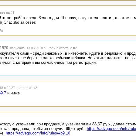
твет на #1
то же грабёж средь белого дня. Я плачу, покупатель платит, а потом с 
( Спасибо за ответ.
ку
1970
написала 13.06.2018 в 22:25
в ответ на #2
окупателя сами - среди знакомых, в интернете, идите в редакцию и прод
его ничего не берет - только вебмани и банки. Не хотите платить - не вы
илах, с которыми вы согласились при регистрации.
18 в 22:27
в ответ на #2
p9.7
и ниже
которую указывали при продаже, а указывали вы 88,67 руб., далее стои
ята с продавца, чтобы он получил 88,67 руб.:
https://advego.com/info/rul
ке:
https://advego.com/info/rules/#p9.10