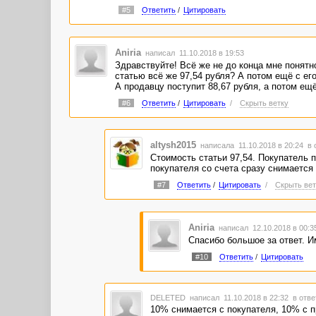
#5
Ответить
/
Цитировать
Aniria
написал 11.10.2018 в 19:53
Здравствуйте! Всё же не до конца мне понятн
статью всё же 97,54 рубля? А потом ещё с его
А продавцу поступит 88,67 рубля, а потом ещё
#6
Ответить
/
Цитировать
/
Скрыть ветку
altysh2015
написала 11.10.2018 в 20:24
в 
Стоимость статьи 97,54. Покупатель п
покупателя со счета сразу снимается
#7
Ответить
/
Цитировать
/
Скрыть вет
Aniria
написал 12.10.2018 в 00:
Спасибо большое за ответ. И
#10
Ответить
/
Цитировать
DELETED
написал 11.10.2018 в 22:32
в отве
10% снимается с покупателя, 10% с п