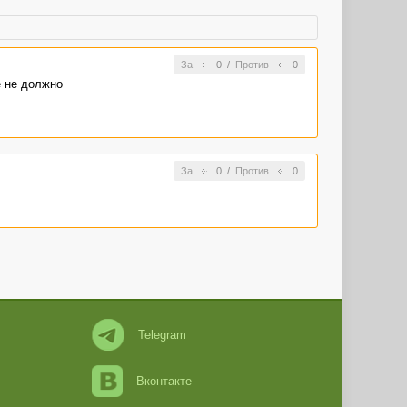
За
0
/
Против
0
е не должно
За
0
/
Против
0
Telegram
Вконтакте