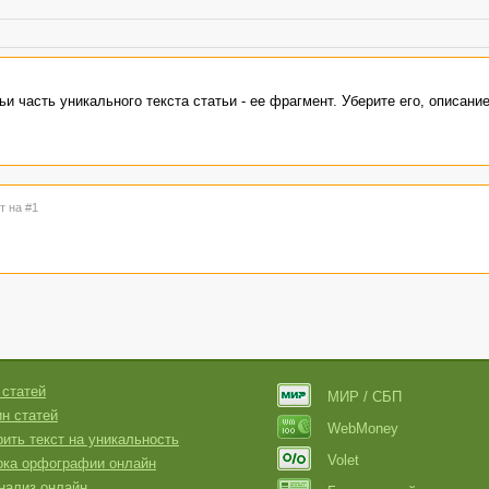
и часть уникального текста статьи - ее фрагмент. Уберите его, описани
т на #1
 статей
МИР / СБП
н статей
WebMoney
ить текст на уникальность
Volet
рка орфографии онлайн
нализ онлайн