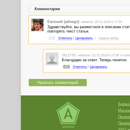
Комментарии
Евгений (advego)
написал 23.12.2018 в 17:54
Здравствуйте, вы разместили в описании стать
повторять текст статьи.
#1
Ответить
/
Цитировать
/
Скрыть ветку
DELETED
написал 23.12.2018 в 17:58
в отве
Благодарю за ответ. Теперь понятно
#2
Ответить
/
Цитировать
Написать комментарий
Биржа
Магази
Провер
Прове
SEO а