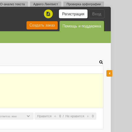
O-анализ текста
Адвего Лингвист
Проверка орфографии
Регистрация
Вход
A
Создать заказ
Помощь и поддержка
Нравится
0
/
Не нравится
0