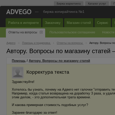
Биржа маркетинга
Каталог услуг
П
—
биржа копирайтинга №1
Работа в интернете
Заказчику
Магазин статей
Сервис
Ответы на вопросы
Пользовательское соглашение
Новости
Адвего
Помощь и поддержка
Ответы на вопросы
Автору. Вопросы по
Автору. Вопросы по магазину статей
Помощь
/
Автору. Вопросы по магазину статей
Корректура текста
Здравствуйте!
Хотелось бы узнать, почему на Адвего нет галочки "отправить те
Например, когда статья возвращена на доработку 3 раза, а удаля
этим делом, - это дополнительная трата времени.
И какова примерная стоимость подобных услуг?
Заранее благодарю за ответ!