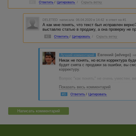
#1
Ответить
/
Цитировать
/
Скрыть ветку
DELETED
написала 06.04.2020 в 14:42
в ответ на #1
А как мне понять, что текст был исправлен верно
выставлю статью в продажу, а она проверку не п
#2
Ответить
/
Цитировать
/
Скрыть ветку
Евгений (advego)
Лучший комментарий
на
Никак не понять, но если корректура бу
будет снята с продажи за ошибки, вы см
корректуру.
Вопрос "как понять" не очень уместен,
каждый день, полагаясь на профессионал
Показать весь комментарий
или товары. Как понять, что дом построе
через год, два, десять или сто, когда он
#3
Ответить
/
Цитировать
Со многими реальными задачами так, никт
особо не о чем, главное - иметь гарантии
гарантирует, что в течение 14 дней вы м
Написать комментарий
некачественный товар или предоставленн