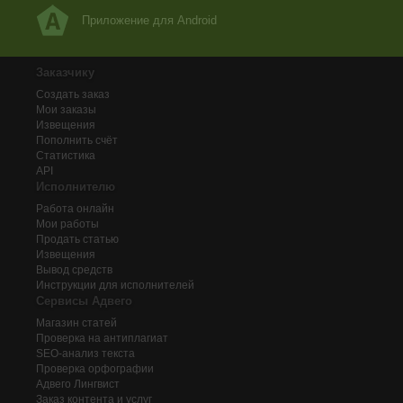
Приложение для Android
Заказчику
Создать заказ
Мои заказы
Извещения
Пополнить счёт
Статистика
API
Исполнителю
Работа онлайн
Мои работы
Продать статью
Извещения
Вывод средств
Инструкции для исполнителей
Сервисы Адвего
Магазин статей
Проверка на антиплагиат
SEO-анализ текста
Проверка орфографии
Адвего
Лингвист
Заказ контента и услуг