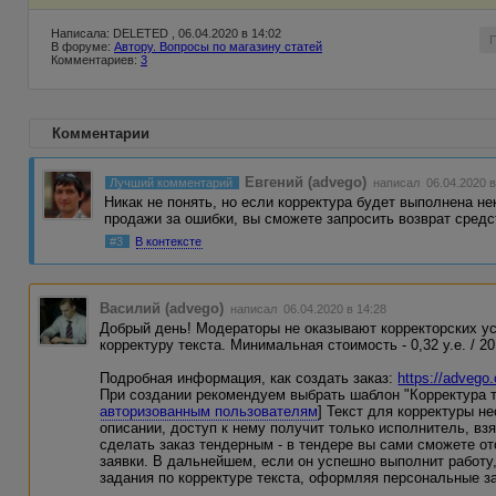
Написала: DELETED , 06.04.2020 в 14:02
В форуме:
Автору. Вопросы по магазину статей
Комментариев:
3
Комментарии
Евгений (advego)
Лучший комментарий
написал 06.04.2020 в
Никак не понять, но если корректура будет выполнена не
продажи за ошибки, вы сможете запросить возврат сред
#3
В контексте
Василий (advego)
написал 06.04.2020 в 14:28
Добрый день! Модераторы не оказывают корректорских усл
корректуру текста. Минимальная стоимость - 0,32 у.е. / 20
Подробная информация, как создать заказ:
https://advego
При создании рекомендуем выбрать шаблон "Корректура те
авторизованным пользователям
] Текст для корректуры н
описании, доступ к нему получит только исполнитель, вз
сделать заказ тендерным - в тендере вы сами сможете от
заявки. В дальнейшем, если он успешно выполнит работу
задания по корректуре текста, оформляя персональные з