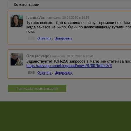
Комментарии
IvannaVas
написала 10.08.2020 в 19:56
Тут как повезет. Для магазина не пишу - времени нет. Там
когда заказов не было. Один по неопознанному купили пра
пока.
#1
Ответить
/
Цитировать
Оля (advego)
написал 10.08.2020 в 20:41
Здравствуйте! ТОП-250 запросов в магазине статей за пос
https://advego.com/blog/read/news/870075/#t2076
#2
Ответить
/
Цитировать
Написать комментарий