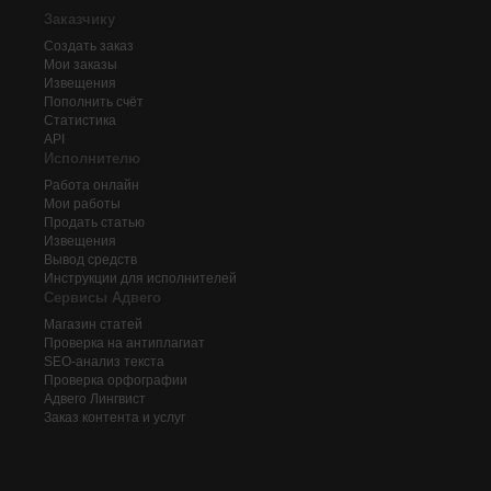
Заказчику
Создать заказ
Мои заказы
Извещения
Пополнить счёт
Статистика
API
Исполнителю
Работа онлайн
Мои работы
Продать статью
Извещения
Вывод средств
Инструкции для исполнителей
Сервисы Адвего
Магазин статей
Проверка на антиплагиат
SEO-анализ текста
Проверка орфографии
Адвего
Лингвист
Заказ контента и услуг