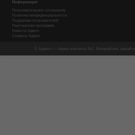
Информация
Пользовательское соглашение
Политика конфиденциальности
Поддержка пользователей
Партнерская программа
Новости Адвего
Сервисы Адвего
© Адвего — биржа контента №1. Копирайтинг, рерайти