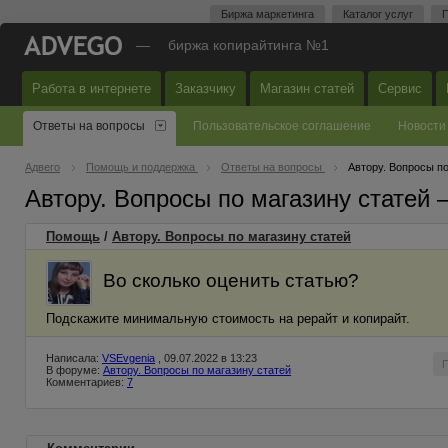
Биржа маркетинга
Каталог услуг
П
—
биржа копирайтинга №1
Работа в интернете
Заказчику
Магазин статей
Сервис
Ответы на вопросы
Пользовательское соглашение
Новости
Адвего
Помощь и поддержка
Ответы на вопросы
Автору. Вопросы по
Автору. Вопросы по магазину статей
Помощь
/
Автору. Вопросы по магазину статей
Во сколько оценить статью?
Подскажите минимальную стоимость на рерайт и копирайт.
Написала:
VSEvgenia
, 09.07.2022 в 13:23
В форуме:
Автору. Вопросы по магазину статей
Комментариев:
7