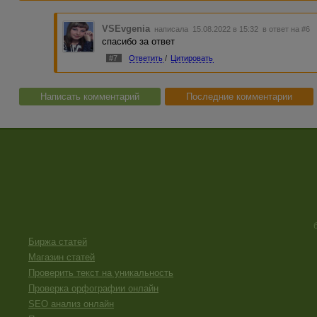
VSEvgenia
написала 15.08.2022 в 15:32
в ответ на #6
спасибо за ответ
#7
Ответить
/
Цитировать
Написать комментарий
Последние комментарии
Биржа статей
Магазин статей
Проверить текст на уникальность
Проверка орфографии онлайн
SEO анализ онлайн