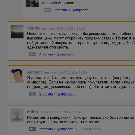
спасибо большое
#3
Ответить
/
Цитировать
Skurko
написал 12.07.2022 в 13:18
Плюсом к вышесказанному, я бы рекомендовал не обесце
высокие цены могут отсрочить продажу статьи. Но как я
найдется свой покупатель, просто нужно подождать. 40-
адекватная стоимость.
#4
Ответить
/
Цитировать
Antoncv
написал 12.07.2022 в 19:55
Я делал так. Ставил высокую цену на статью (например, 
символов). Если не находились покупатели, тогда каждый
не доходил до минимальной цены). 4 статьи уже удалось
#5
Ответить
/
Цитировать
milint
написал 15.08.2022 в 12:40
Рерайтинг и копирайтинг. Смотря, насколько быстро вы хо
свой труд. Цены на биржах - невысокие.
#6
Ответить
/
Цитировать
/
Скрыть ветку