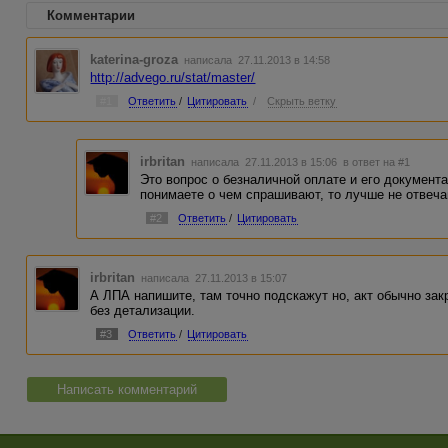
Комментарии
katerina-groza
написала 27.11.2013 в 14:58
http://advego.ru/stat/master/
#1
Ответить
/
Цитировать
/
Скрыть ветку
irbritan
написала 27.11.2013 в 15:06
в ответ на #1
Это вопрос о безналичной оплате и его документ
понимаете о чем спрашивают, то лучше не отвеча
#2
Ответить
/
Цитировать
irbritan
написала 27.11.2013 в 15:07
А ЛПА напишите, там точно подскажут но, акт обычно за
без детализации.
#3
Ответить
/
Цитировать
Написать комментарий