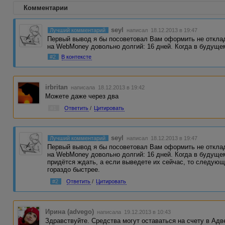
Комментарии
seyl
Лучший комментарий
написал 18.12.2013 в 19:47
Первый вывод я бы посоветовал Вам оформить не отклад
на WebMoney довольно долгий: 16 дней. Когда в будущ
#2
В контексте
irbritan
написала 18.12.2013 в 19:42
Можете даже через два
#1
Ответить
/
Цитировать
seyl
Лучший комментарий
написал 18.12.2013 в 19:47
Первый вывод я бы посоветовал Вам оформить не отклад
на WebMoney довольно долгий: 16 дней. Когда в будуще
придётся ждать, а если выведете их сейчас, то следую
гораздо быстрее.
#2
Ответить
/
Цитировать
Ирина (advego)
написала 19.12.2013 в 10:43
Здравствуйте. Средства могут оставаться на счету в Адве