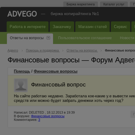
Биржа маркетинга
Каталог услуг
П
—
биржа копирайтинга №1
Работа в интернете
Заказчику
Магазин статей
Сервис
Ответы на вопросы
Пользовательское соглашение
Новости
Адвего
Помощь и поддержка
Ответы на вопросы
Финансовые вопро
Финансовые вопросы — Форум Адвег
Помощь
/
Финансовые вопросы
Финансовый вопрос
На сайте работаю недавно. Заработала кое-какие у.е вывести ни
средств или можно будет забрать денежки хоть через год?
Написал: DELETED , 18.12.2013 в 19:39
В форуме:
Финансовые вопросы
Комментариев:
3