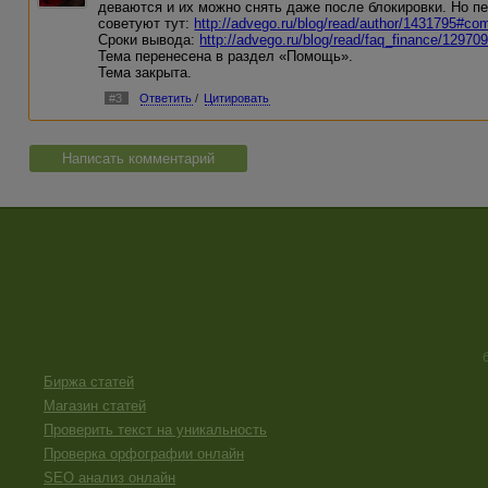
деваются и их можно снять даже после блокировки. Но п
советуют тут:
http://advego.ru/blog/read/author/1431795#c
Сроки вывода:
http://advego.ru/blog/read/faq_finance/12970
Тема перенесена в раздел «Помощь».
Тема закрыта.
#3
Ответить
/
Цитировать
Написать комментарий
Биржа статей
Магазин статей
Проверить текст на уникальность
Проверка орфографии онлайн
SEO анализ онлайн