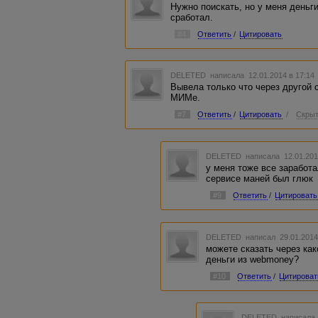
Нужно поискать, но у меня деньг
сработал.
#4
Ответить
/
Цитировать
DELETED
написала 12.01.2014 в 17:1
Вывела только что через другой с
МИМе.
#7
Ответить
/
Цитировать
/
Скрыт
DELETED
написала 12.01.201
у меня тоже все заработа
сервисе маней был глюк
#9
Ответить
/
Цитировать
DELETED
написал 29.01.2014
можете сказать через ка
деньги из webmoney?
#10
Ответить
/
Цитироват
DELETED
написала 