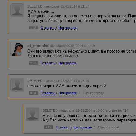
DELETED
написала 29.01.2014 в 21:57
МИМ глючит...
Я недавно выводила, но далеко не с первой попытки. Пиш
недоступен" что для первого, что для второго способа. П
#12
Ответить
/
Цитировать
ql_marinka
написала 29.01.2014 в 22:19
Они его включают на несколько минут, вы просто не успе
больше часа времени дают.
#13
Ответить
/
Цитировать
DELETED
написала 18.02.2014 в 23:44
а можно через МИМ вывести в долларах?
#14
Ответить
/
Цитировать
/
Скрыть ветку
DELETED
написала 19.02.2014 в 10:00
в ответ на #14
Я точно не уверенна, но кажется только в гривнах
А у Вас есть карточка для долларовых переводо
#15
Ответить
/
Цитировать
/
Скрыть ветку