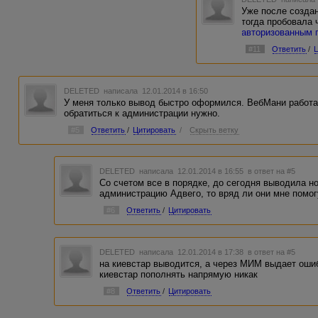
Уже после созда
тогда пробовала 
авторизованным 
#11
Ответить
/
DELETED
написала 12.01.2014 в 16:50
У меня только вывод быстро оформился. ВебМани работае
обратиться к администрации нужно.
#5
Ответить
/
Цитировать
/
Скрыть ветку
DELETED
написала 12.01.2014 в 16:55
в ответ на #5
Со счетом все в порядке, до сегодня выводила н
администрацию Адвего, то вряд ли они мне помог
#6
Ответить
/
Цитировать
DELETED
написала 12.01.2014 в 17:38
в ответ на #5
на киевстар выводится, а через МИМ выдает оши
киевстар пополнять напрямую никак
#8
Ответить
/
Цитировать