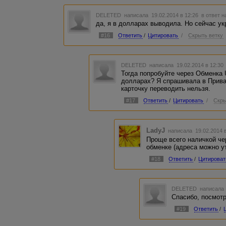
DELETED
написала 19.02.2014 в 12:26
в ответ н
да, я в долларах выводила. Но сейчас ук
#16
Ответить
/
Цитировать
/
Скрыть ветку
DELETED
написала 19.02.2014 в 12:3
Тогда попробуйте через Обменка 
долларах? Я спрашивала в Приват
карточку переводить нельзя.
#17
Ответить
/
Цитировать
/
Скры
LadyJ
написала 19.02.2014 
Проще всего наличкой че
обменке (адреса можно ут
#18
Ответить
/
Цитироват
DELETED
написала 
Спасибо, посмот
#19
Ответить
/