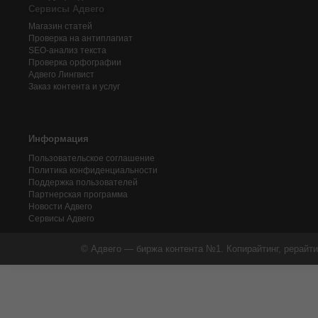
Сервисы Адвего
Магазин статей
Проверка на антиплагиат
SEO-анализ текста
Проверка орфографии
Адвего
Лингвист
Заказ контента и услуг
Информация
Пользовательское соглашение
Политика конфиденциальности
Поддержка пользователей
Партнерская программа
Новости Адвего
Сервисы Адвего
© Адвего — биржа контента №1. Копирайтинг, рерайти