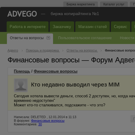
Биржа маркетинга
Каталог услуг
П
—
биржа копирайтинга №1
Работа в интернете
Заказчику
Магазин статей
Сервис
Ответы на вопросы
Пользовательское соглашение
Новости
Адвего
Помощь и поддержка
Ответы на вопросы
Финансовые вопро
Финансовые вопросы — Форум Адвег
Помощь
/
Финансовые вопросы
Кто недавно выводил через МІМ
Сегодня хотела вывести деньги, способ 2 доступен, но, когда н
временно недоступен"
Может кто-то сталкивался, подскажите - что это?
Написала: DELETED , 12.01.2014 в 11:13
В форуме:
Финансовые вопросы
Комментариев:
30