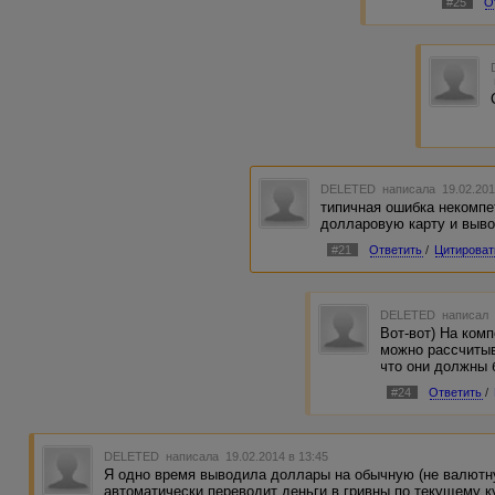
#25
О
DELETED
написала 19.02.201
типичная ошибка некомпе
долларовую карту и выво
#21
Ответить
/
Цитироват
DELETED
написал 
Вот-вот) На ком
можно рассчитыв
что они должны 
#24
Ответить
/
DELETED
написала 19.02.2014 в 13:45
Я одно время выводила доллары на обычную (не валютну
автоматически переводит деньги в гривны по текущему ку