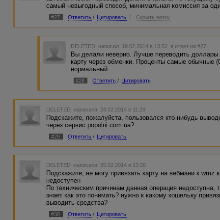
самый невыгодный способ, минимальная комиссия за один
#27
Ответить
/
Цитировать
/
Скрыть ветку
DELETED
написал 19.02.2014 в 13:52
в ответ на #27
Вы делали неверно. Лучше переводить доллары 
карту через обменки. Проценты самые обычные (0
нормальный.
#28
Ответить
/
Цитировать
DELETED
написала 24.02.2014 в 11:29
Подскажите, пожалуйста, пользовался кто-нибудь вывод
через сервис popolni.com.ua?
#29
Ответить
/
Цитировать
DELETED
написала 25.02.2014 в 13:20
Подскажите, не могу привязать карту на вебмани к wmz 
недоступен
По техническим причинам данная операция недоступна, т
знает как это понимать? нужно к какому кошельку привя
выводить средства?
#30
Ответить
/
Цитировать