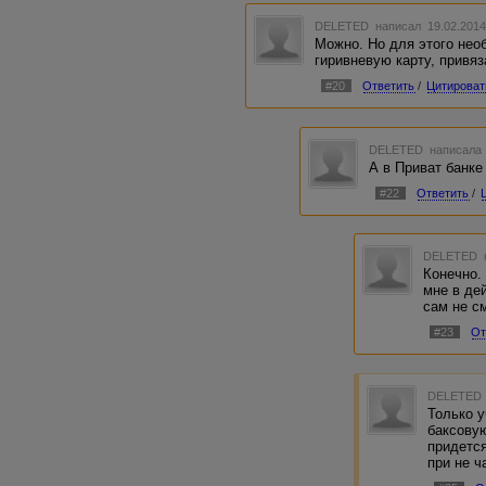
DELETED
написал 19.02.2014
Можно. Но для этого нео
гиривневую карту, привя
#20
Ответить
/
Цитироват
DELETED
написала 
А в Приват банк
#22
Ответить
/
DELETED
Конечно.
мне в де
сам не с
#23
От
DELETED
Только у
баксовую
придется
при не ч