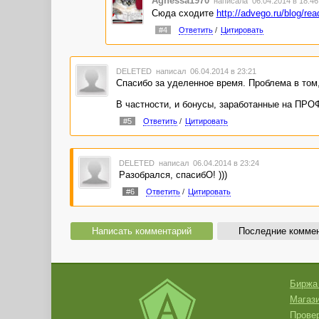
Agnessa1970
написала 06.04.2014 в 18:4
Сюда сходите
http://advego.ru/blog/re
#4
Ответить
/
Цитировать
DELETED
написал 06.04.2014 в 23:21
Спасибо за уделенное время. Проблема в том, 
В частности, и бонусы, заработанные на ПР
#5
Ответить
/
Цитировать
DELETED
написал 06.04.2014 в 23:24
Разобрался, спасибО! )))
#6
Ответить
/
Цитировать
Написать комментарий
Последние комме
Биржа
Магази
Провер