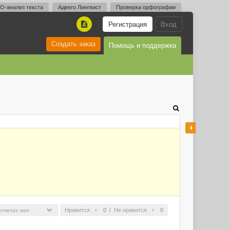
O-анализ текста
Адвего Лингвист
Проверка орфографии
Регистрация
Вход
A
Создать заказ
Помощь и поддержка
Нравится
0
/
Не нравится
0