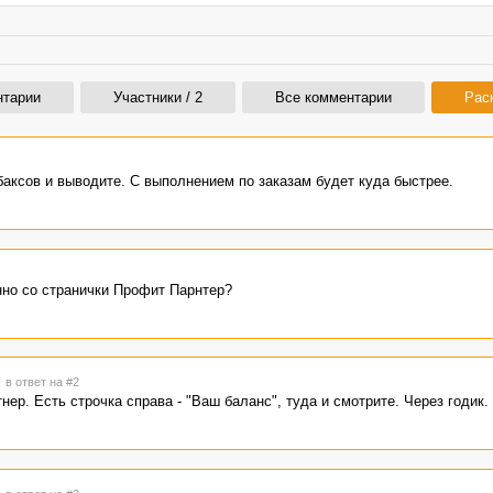
нтарии
Участники / 2
Все комментарии
Рас
 баксов и выводите. С выполнением по заказам будет куда быстрее.
но со странички Профит Парнтер?
3
в ответ на #2
нер. Есть строчка справа - "Ваш баланс", туда и смотрите. Через годик.