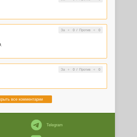
За
0
/
Против
0
.
За
0
/
Против
0
крыть все комментарии
Telegram