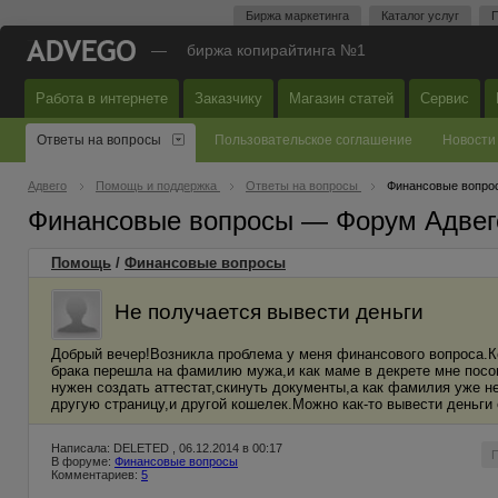
Биржа маркетинга
Каталог услуг
П
—
биржа копирайтинга №1
Работа в интернете
Заказчику
Магазин статей
Сервис
Ответы на вопросы
Пользовательское соглашение
Новости
Адвего
Помощь и поддержка
Ответы на вопросы
Финансовые вопро
Финансовые вопросы — Форум Адвег
Помощь
/
Финансовые вопросы
Не получается вывести деньги
Добрый вечер!Возникла проблема у меня финансового вопроса.
брака перешла на фамилию мужа,и как маме в декрете мне посов
нужен создать аттестат,скинуть документы,а как фамилия уже н
другую страницу,и другой кошелек.Можно как-то вывести деньги 
Написала: DELETED , 06.12.2014 в 00:17
В форуме:
Финансовые вопросы
Комментариев:
5