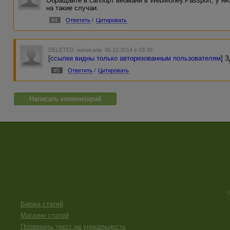
Обращайте в саппорт вебмани в WebMoney.Passport, у н
на такие случаи.
#4
Ответить
/
Цитировать
DELETED
написала 06.12.2014 в 03:39
[
ссылки видны только авторизованным пользователям
] 
#5
Ответить
/
Цитировать
Написать комментарий
Биржа статей
Магазин статей
Проверить текст на уникальность