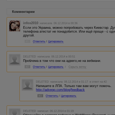
Комментарии
infox2010
написала 06.12.2014 в 00:36
Если это Украина, можно попробовать через Киевстар. Д
телефона атестат не понадобится. Или ещё проще - с од
другой.
#1
Ответить
/
Цитировать
DELETED
написала 06.12.2014 в 00:51
Проблема в том что они на адвего,не на вебмани.
#2
Ответить
/
Цитировать
/
Скрыть ветку
DELETED
написала 06.12.2014 в 01:17
в ответ на #2
Напишите в ЛПА. Только там вам могут помочь.
http://advego.com/blog/feedback
#3
Ответить
/
Цитировать
DELETED
написал 06.12.2014 в 01:19