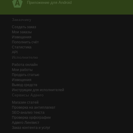
Приложение для Android
Заказчику
Создать заказ
Мои заказы
Извещения
Пополнить счёт
Статистика
API
Исполнителю
Работа онлайн
Мои работы
Продать статью
Извещения
Вывод средств
Инструкции для исполнителей
Сервисы Адвего
Магазин статей
Проверка на антиплагиат
SEO-анализ текста
Проверка орфографии
Адвего
Лингвист
Заказ контента и услуг