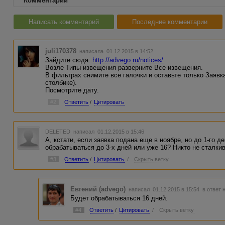
Комментарии
Написать комментарий
Последние комментарии
juli170378
написала 01.12.2015 в 14:52
Зайдите сюда:
http://advego.ru/notices/
Возле Типы извещения разверните Все извещения.
В фильтрах снимите все галочки и оставьте только Заявк
столбике).
Посмотрите дату.
#2
Ответить
/
Цитировать
DELETED
написал 01.12.2015 в 15:46
А, кстати, если заявка подана еще в ноябре, но до 1-го 
обрабатываться до 3-х дней или уже 16? Никто не сталки
#3
Ответить
/
Цитировать
/
Скрыть ветку
Евгений (advego)
написал 01.12.2015 в 15:54
в ответ 
Будет обрабатываться 16 дней.
#4
Ответить
/
Цитировать
/
Скрыть ветку