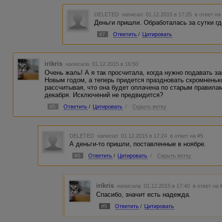
DELETED
написал 01.12.2015 в 17:25
в ответ на
Деньги пришли. Обработалась за сутки гд
#7
Ответить
/
Цитировать
irikris
написала 01.12.2015 в 16:50
Очень жаль! А я так просчитала, когда нужно подавать за
Новым годом, а теперь придется праздновать скромненько
рассчитывая, что она будет оплачена по старым правила
декабря. Исключений не предвидится?
#5
Ответить
/
Цитировать
/
Скрыть ветку
DELETED
написал 01.12.2015 в 17:24
в ответ на #5
А деньги-то пришли, поставленные в ноябре.
#6
Ответить
/
Цитировать
/
Скрыть ветку
irikris
написала 01.12.2015 в 17:40
в ответ на 
Спасибо, значит есть надежда.
#9
Ответить
/
Цитировать