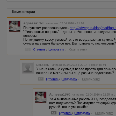
Комментарии
Agnessa1970
написала 02.04.2016 в 21:16
По пунктам расписано здесь
http://advego.ru/blog/read/faq
"Финансовые вопросы", где вы, собственно, и создали сво
вопросы.
По текущему курсу узнавайте, это всегда разная сумма. Ч
суммы на вашем балансе нет. Вы правильно посмотрели?
#1
Ответить
/
Цитировать
/
Скрыть ветку
DELETED
написал 02.04.2016 в 22:14
в ответ на #1
У меня больше сумма,я взяла просто для примера
поняла,не могли бы вы ещё раз мне подсказать?
#2
Ответить
/
Цитировать
/
Скрыть ветку
Agnessa1970
написала 02.04.2016 в 22:25
в о
За 4 выполненные работы?! Ну поздравляю
вам подсказать? Посмотрите текущий курс
рублей. вот и умножайте.
#3
Ответить
/
Цитировать
/
Скрыть ветку