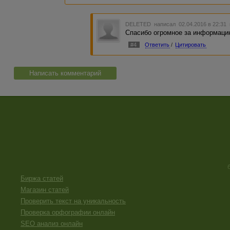
DELETED
написал 02.04.2016 в 22:31
Спасибо огромное за информаци
#4
Ответить
/
Цитировать
Написать комментарий
Биржа статей
Магазин статей
Проверить текст на уникальность
Проверка орфографии онлайн
SEO анализ онлайн