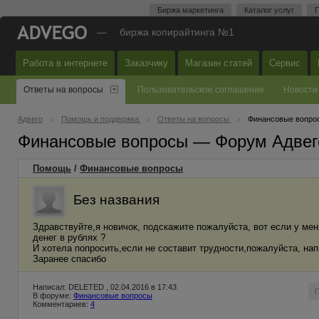
Биржа маркетинга
Каталог услуг
П
—
биржа копирайтинга №1
Работа в интернете
Заказчику
Магазин статей
Сервис
Ответы на вопросы
Пользовательское соглашение
Новости
Адвего
Помощь и поддержка
Ответы на вопросы
Финансовые вопро
Финансовые вопросы — Форум Адвег
Помощь
/
Финансовые вопросы
Без названия
Здравствуйте,я новичок, подскажите пожалуйста, вот если у мен
денег в рублях ?
И хотела попросить,если не составит трудности,пожалуйста, нап
Заранее спасибо
Написал: DELETED , 02.04.2016 в 17:43
В форуме:
Финансовые вопросы
Комментариев:
4