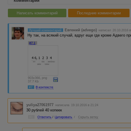
Комментарии
Написать комментарий
Последние комментарии
Евгений (advego)
Лучший комментарий
написал 20.10.2016 в
Ну так, на всякий случай, вдруг еще где кроме Адвего пр
#7.1
903x366, png
37.7 Kb
#7
В контексте
yuliya27061977
написала 19.10.2016 в 21:24
30 рублей 40 копеек
#1
Ответить
/
Цитировать
/
Скрыть ветку