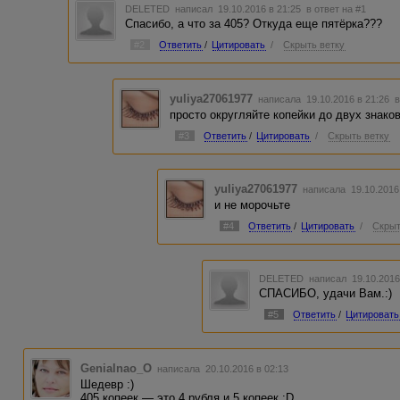
DELETED
написал 19.10.2016 в 21:25
в ответ на #1
Спасибо, а что за 405? Откуда еще пятёрка???
#2
Ответить
/
Цитировать
/
Скрыть ветку
yuliya27061977
написала 19.10.2016 в 21:26
в
просто округляйте копейки до двух знако
#3
Ответить
/
Цитировать
/
Скрыть ветку
yuliya27061977
написала 19.10.2016
и не морочьте
#4
Ответить
/
Цитировать
/
Скрыт
DELETED
написал 19.10.2016
СПАСИБО, удачи Вам.:)
#5
Ответить
/
Цитировать
Genialnao_O
написала 20.10.2016 в 02:13
Шедевр :)
405 копеек — это 4 рубля и 5 копеек :D