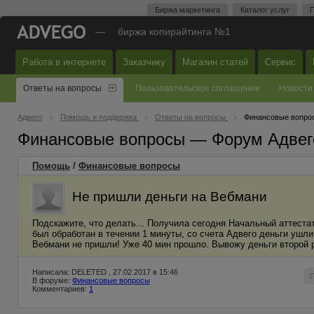
Биржа маркетинга
Каталог услуг
П
—
биржа копирайтинга №1
Работа в интернете
Заказчику
Магазин статей
Сервис
Ответы на вопросы
Пользовательское соглашение
Новости
Адвего
Помощь и поддержка
Ответы на вопросы
Финансовые вопро
Финансовые вопросы — Форум Адвег
Помощь
/
Финансовые вопросы
Не пришли деньги на Вебмани
Подскажите, что делать... Получила сегодня Начальный аттеста
был обработан в течении 1 минуты, со счета Адвего деньги ушл
Вебмани не пришли! Уже 40 мин прошло. Вывожу деньги второй р
Написала: DELETED , 27.02.2017 в 15:46
В форуме:
Финансовые вопросы
Комментариев:
1