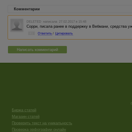
Комментарии
DELETED
написала 27.02.2017 в 15:48
Сорри, писала ранее в поддержку в Вебмани, средства у
#1
Ответить
/
Цитировать
Написать комментарий
Биржа статей
Магазин статей
Проверить текст на уникальность
Проверка орфографии онлайн