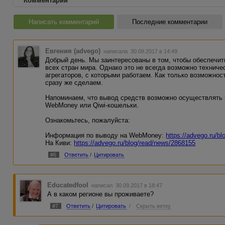
Комментарии
Написать комментарий
Последние комментарии
Евгения (advego)
написала 30.09.2017 в 14:49
Добрый день. Мы заинтересованы в том, чтобы обеспечит
всех стран мира. Однако это не всегда возможно техниче
агрегаторов, с которыми работаем. Как только возможнос
сразу же сделаем.
Напоминаем, что вывод средств возможно осуществлять 
WebMoney или Qiwi-кошельки.
Ознакомьтесь, пожалуйста:
Информация по выводу на WebMoney:
https://advego.ru/b
На Киви:
https://advego.ru/blog/read/news/2868155
#6
Ответить
/
Цитировать
Educatedfool
написал 30.09.2017 в 18:47
А в каком регионе вы проживаете?
#7
Ответить
/
Цитировать
/
Скрыть ветку