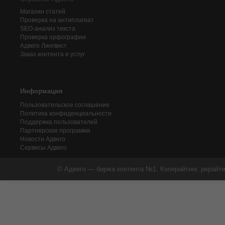
Магазин статей
Проверка на антиплагиат
SEO-анализ текста
Проверка орфографии
Адвего
Лингвист
Заказ контента и услуг
Информация
Пользовательское соглашение
Политика конфиденциальности
Поддержка пользователей
Партнерская программа
Новости Адвего
Сервисы Адвего
© Адвего — биржа контента №1. Копирайтинг, рерайти