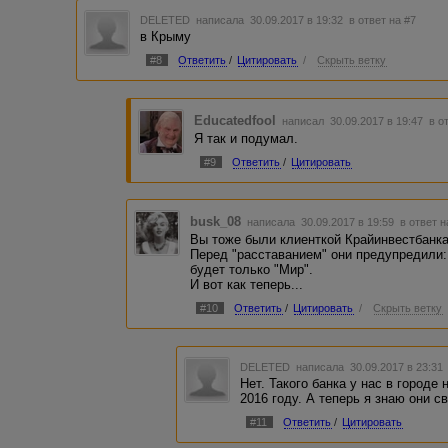
DELETED
написала 30.09.2017 в 19:32
в ответ на #7
в Крыму
#8
Ответить
/
Цитировать
/
Скрыть ветку
Educatedfool
написал 30.09.2017 в 19:47
в о
Я так и подумал.
#9
Ответить
/
Цитировать
busk_08
написала 30.09.2017 в 19:59
в ответ н
Вы тоже были клиенткой Крайинвестбанк
Перед "расставанием" они предупредили:
будет только "Мир".
И вот как теперь...
#10
Ответить
/
Цитировать
/
Скрыть ветку
DELETED
написала 30.09.2017 в 23:3
Нет. Такого банка у нас в городе 
2016 году. А теперь я знаю они с
#11
Ответить
/
Цитировать