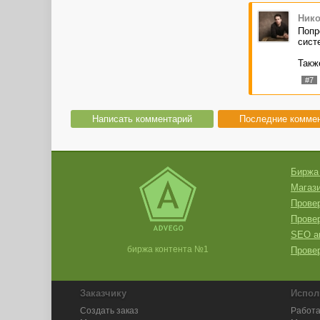
Нико
Попр
сист
Такж
#7
Написать комментарий
Последние комме
Биржа
Магази
Провер
Прове
SEO а
биржа контента №1
Провер
Заказчику
Испол
Создать заказ
Работа