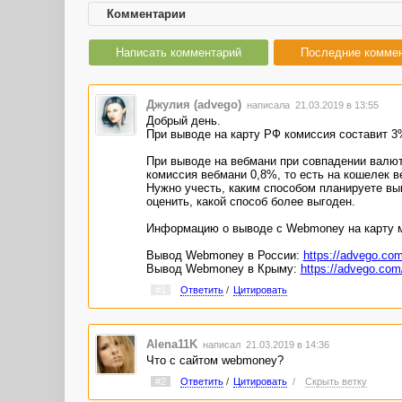
Комментарии
Написать комментарий
Последние комме
Джулия (advego)
написала 21.03.2019 в 13:55
Добрый день.
При выводе на карту РФ комиссия составит 3%, 
При выводе на вебмани при совпадении валют
комиссия вебмани 0,8%, то есть на кошелек веб
Нужно учесть, каким способом планируете выв
оценить, какой способ более выгоден.
Информацию о выводе с Webmoney на карту м
Вывод Webmoney в России:
https://advego.co
Вывод Webmoney в Крыму:
https://advego.com
#1
Ответить
/
Цитировать
Alena11K
написал 21.03.2019 в 14:36
Что с сайтом webmoney?
#2
Ответить
/
Цитировать
/
Скрыть ветку