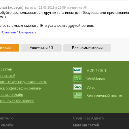
лай (advego)
написал 21.03.2019 в 16:09
в ответ на #6
обуйте воспользоваться другим плагином для браузера или приложение
емы.
е есть смысл сменить IP и установить другой регион.
Ответить
/
Цитировать
нтарии
Участники / 3
Все комментарии
 статей
МИР / СБП
н статей
WebMoney
ить текст на уникальность
Volet
рка орфографии онлайн
нализ онлайн
Безналичный платеж
ка качества текста
нителю
Сервисы Адвего
 онлайн
Магазин статей