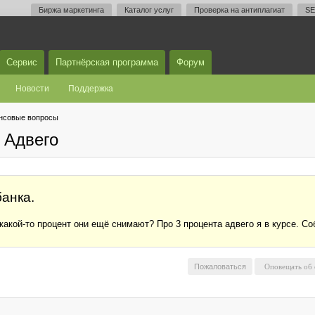
Биржа маркетинга
Каталог услуг
Проверка на антиплагиат
SE
Сервис
Партнёрская программа
Форум
Новости
Поддержка
нсовые вопросы
 Адвего
банка.
 какой-то процент они ещё снимают? Про 3 процента адвего я в курсе. С
Пожаловаться