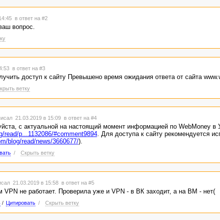
 14:45
в ответ на #2
ваш вопрос.
ку
14:53
в ответ на #3
олучить доступ к сайту Превышено время ожидания ответа от сайта www.
крыть ветку
исал 21.03.2019 в 15:09
в ответ на #4
йста, с актуальной на настоящий момент информацией по WebMoney в У
og/read/p...1132086/#comment9894
. Для доступа к сайту рекомендуется ис
om/blog/read/news/3660677/
).
вать
/
Скрыть ветку
сал 21.03.2019 в 15:58
в ответ на #5
VPN не работает. Проверила уже и VPN - в ВК заходит, а на ВМ - нет(
ь
/
Цитировать
/
Скрыть ветку