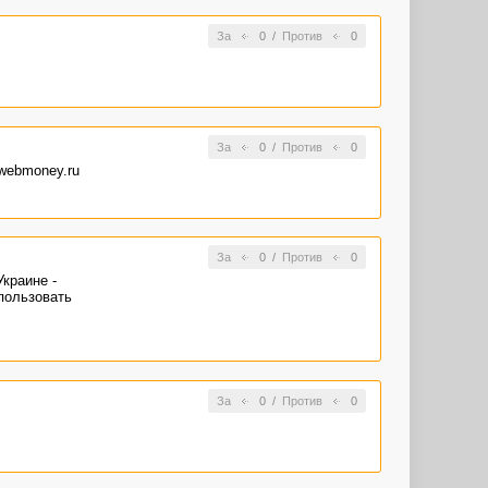
За
0
/
Против
0
За
0
/
Против
0
webmoney.ru
За
0
/
Против
0
краине -
пользовать
За
0
/
Против
0