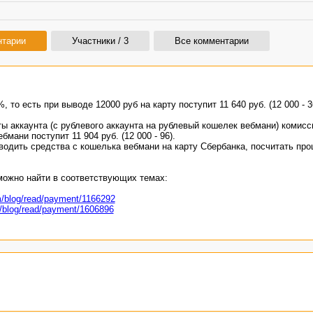
нтарии
Участники / 3
Все комментарии
то есть при выводе 12000 руб на карту поступит 11 640 руб. (12 000 - 3
ы аккаунта (с рублевого аккаунта на рублевый кошелек вебмани) комисс
мани поступит 11 904 руб. (12 000 - 96).
одить средства с кошелька вебмани на карту Сбербанка, посчитать про
ожно найти в соответствующих темах:
m/blog/read/payment/1166292
/blog/read/payment/1606896