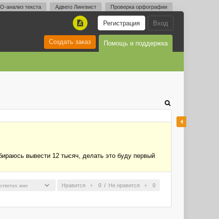
O-анализ текста
Адвего Лингвист
Проверка орфографии
Регистрация
Вход
A
Создать заказ
Помощь и поддержка
обираюсь вывести 12 тысяч, делать это буду первый
Нравится
0
/
Не нравится
0