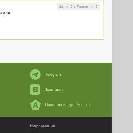
За
0
/
Против
0
м для
Telegram
Вконтакте
Приложение для Android
Информация