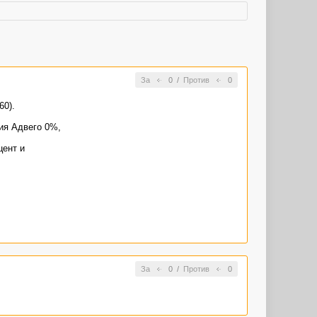
За
0
/
Против
0
60).
ия Адвего 0%,
цент и
За
0
/
Против
0