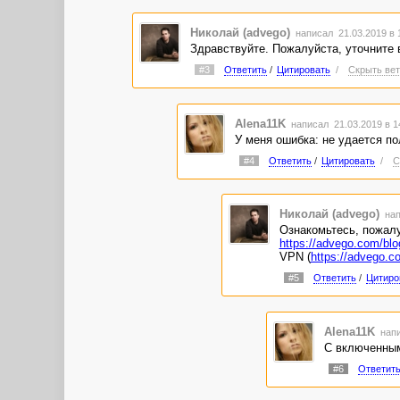
Николай (advego)
написал 21.03.2019 в
Здравствуйте. Пожалуйста, уточните 
#3
Ответить
/
Цитировать
/
Скрыть вет
Alena11K
написал 21.03.2019 в 
У меня ошибка: не удается п
#4
Ответить
/
Цитировать
/
С
Николай (advego)
нап
Ознакомьтесь, пожалу
https://advego.com/bl
VPN (
https://advego.c
#5
Ответить
/
Цитиро
Alena11K
напи
С включенным 
#6
Ответит