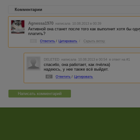
Комментарии
Agnessa1970
написала 10.08.2013 в 00:39
Активной она станет после того как выполнит хотя бы одну
платить?
#1
Ответить
/
Цитировать
/
Скрыть ветку
DELETED
написала 10.08.2013 в 00:54
в ответ на #1
спасибо, она работает, как пчёлка)
надеюсь, у нее также всё выйдет.
#2
Ответить
/
Цитировать
Написать комментарий