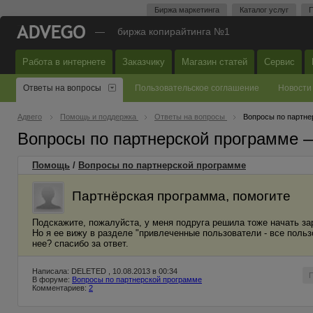
Биржа маркетинга
Каталог услуг
П
—
биржа копирайтинга №1
Работа в интернете
Заказчику
Магазин статей
Сервис
Ответы на вопросы
Пользовательское соглашение
Новости
Адвего
Помощь и поддержка
Ответы на вопросы
Вопросы по партне
Вопросы по партнерской программе 
Помощь
/
Вопросы по партнерской программе
Партнёрская программа, помогите
Подскажите, пожалуйста, у меня подруга решила тоже начать за
Но я ее вижу в разделе "привлеченные пользователи - все польз
нее? спасибо за ответ.
Написала: DELETED , 10.08.2013 в 00:34
В форуме:
Вопросы по партнерской программе
Комментариев:
2