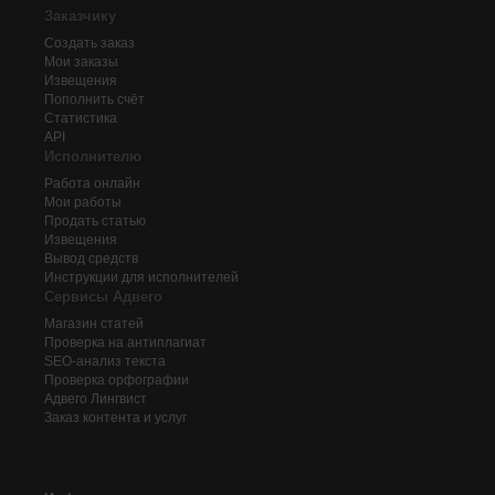
Заказчику
Создать заказ
Мои заказы
Извещения
Пополнить счёт
Статистика
API
Исполнителю
Работа онлайн
Мои работы
Продать статью
Извещения
Вывод средств
Инструкции для исполнителей
Сервисы Адвего
Магазин статей
Проверка на антиплагиат
SEO-анализ текста
Проверка орфографии
Адвего
Лингвист
Заказ контента и услуг