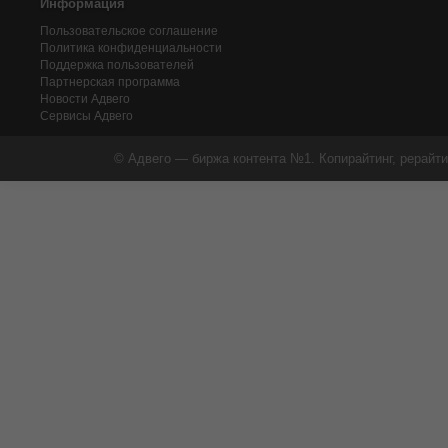
Информация
Пользовательское соглашение
Политика конфиденциальности
Поддержка пользователей
Партнерская программа
Новости Адвего
Сервисы Адвего
© Адвего — биржа контента №1. Копирайтинг, рерайти